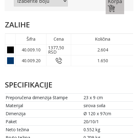
Korpa
ZALIHE
Šifra
Cena
Količina
1377,50
40.009.10
2.604
RSD
40.009.20
1.650
SPECIFIKACIJE
Preporučena dimenzija štampe
23 x 9 cm
Materijal
sirova svila
Dimenzija
Ø 120 x 97cm
Paket
20/10/1
Neto težina
0.552 kg
Bruto težina
0.709 kg