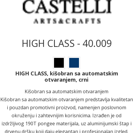
HIGH CLASS - 40.009
HIGH CLASS, kišobran sa automatskim
otvaranjem, crni
Kišobran sa automatskim otvaranjem
Kišobran sa automatskim otvaranjem predstavlja kvalitetan
i pouzdan promotivni proizvod, namenjen poslovnom
okruženju i zahtevnijim korisnicima. Izrađen je od
izdržljivog 190T pongee materijala, uz aluminijumski štap i
drvenu dršku koji daju elegantan i profesionalan izgled.