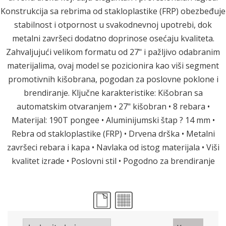
Konstrukcija sa rebrima od stakloplastike (FRP) obezbeđuje
stabilnost i otpornost u svakodnevnoj upotrebi, dok
metalni završeci dodatno doprinose osećaju kvaliteta.
Zahvaljujući velikom formatu od 27" i pažljivo odabranim
materijalima, ovaj model se pozicionira kao viši segment
promotivnih kišobrana, pogodan za poslovne poklone i
brendiranje. Ključne karakteristike: Kišobran sa
automatskim otvaranjem • 27" kišobran • 8 rebara •
Materijal: 190T pongee • Aluminijumski štap ? 14 mm •
Rebra od stakloplastike (FRP) • Drvena drška • Metalni
završeci rebara i kapa • Navlaka od istog materijala • Viši
kvalitet izrade • Poslovni stil • Pogodno za brendiranje