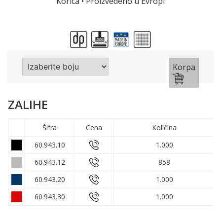
Korica • Proizvedeno u Evropi
Korpa
ZALIHE
Šifra
Cena
Količina
60.943.10
1.000
60.943.12
858
60.943.20
1.000
60.943.30
1.000