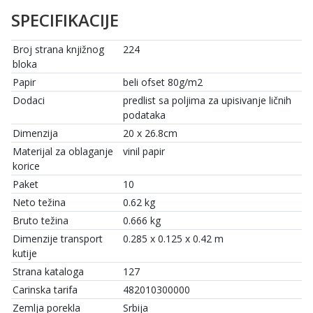
SPECIFIKACIJE
Broj strana knjižnog
224
bloka
Papir
beli ofset 80g/m2
Dodaci
predlist sa poljima za upisivanje ličnih
podataka
Dimenzija
20 x 26.8cm
Materijal za oblaganje
vinil papir
korice
Paket
10
Neto težina
0.62 kg
Bruto težina
0.666 kg
Dimenzije transport
0.285 x 0.125 x 0.42 m
kutije
Strana kataloga
127
Carinska tarifa
482010300000
Zemlja porekla
Srbija