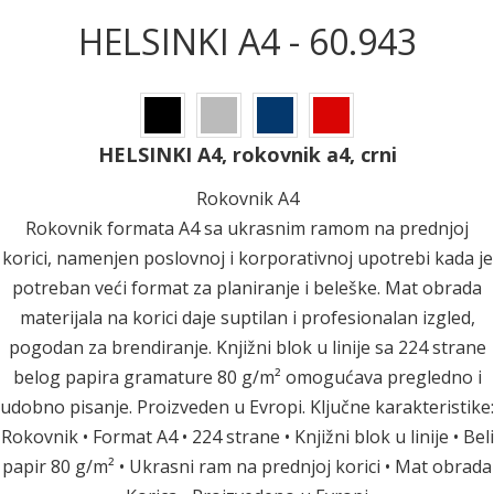
HELSINKI A4 - 60.943
HELSINKI A4, rokovnik a4, crni
Rokovnik A4
Rokovnik formata A4 sa ukrasnim ramom na prednjoj
korici, namenjen poslovnoj i korporativnoj upotrebi kada je
potreban veći format za planiranje i beleške. Mat obrada
materijala na korici daje suptilan i profesionalan izgled,
pogodan za brendiranje. Knjižni blok u linije sa 224 strane
belog papira gramature 80 g/m² omogućava pregledno i
udobno pisanje. Proizveden u Evropi. Ključne karakteristike:
Rokovnik • Format A4 • 224 strane • Knjižni blok u linije • Beli
papir 80 g/m² • Ukrasni ram na prednjoj korici • Mat obrada