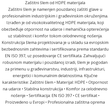
Zaštitni šlem od HDPE materijala
Zaštitni šlem je namenjen pouzdanoj zaštiti glave u
profesionalnim industrijskim i građevinskim okruženjima.
Izrađen je od visokokvalitetnog HDPE materijala, koji
obezbeđuje otpornost na udarce i mehanička opterećenja
uz stabilnost i komfor tokom celodnevnog nošenja.
Konstrukcija šlema projektovana je u skladu sa evropskim
bezbednosnim zahtevima i sertifikovana prema standardu
EN ISO 397, uz posedovanje CE sertifikata. Zahvaljujući
robusnom materijalu i pouzdanoj izradi, šlem je pogodan
za primenu u građevinarstvu, industriji, infrastrukturi,
energetici i komunalnim delatnostima. Ključne
karakteristike: Zaštitni šlem • Materijal: HDPE • Otpornost
na udarce • Stabilna konstrukcija • Komfor za celodnevno
nošenje • Sertifikacija: EN ISO 397 • CE sertifikat •
Proizvedeno u Evropi • Profesionalna zaštitna oprema