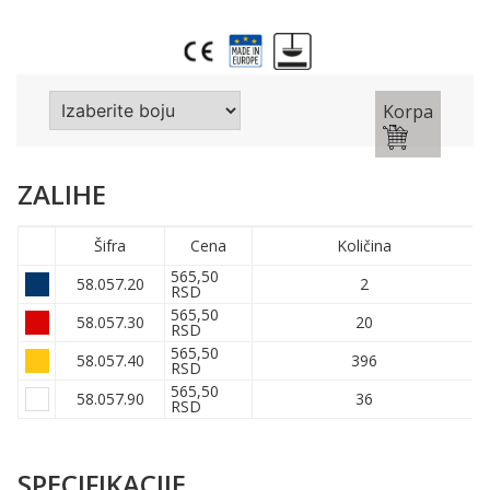
Korpa
ZALIHE
Šifra
Cena
Količina
565,50
58.057.20
2
RSD
565,50
58.057.30
20
RSD
565,50
58.057.40
396
RSD
565,50
58.057.90
36
RSD
SPECIFIKACIJE