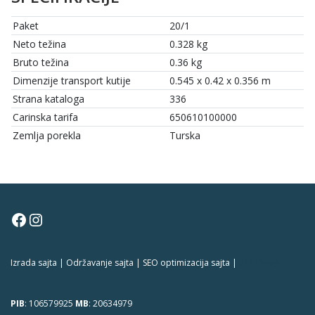
Paket
20/1
Neto težina
0.328 kg
Bruto težina
0.36 kg
Dimenzije transport kutije
0.545 x 0.42 x 0.356 m
Strana kataloga
336
Carinska tarifa
650610100000
Zemlja porekla
Turska
Facebook
Instagram
Izrada sajta | Održavanje sajta | SEO optimizacija sajta |
381 Dizajn
PIB
: 106579925
MB
: 20634979