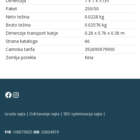
Dimenzija
7 x 7 x 5 cm
Paket
250/50
Neto težina
0.0228 kg
Bruto težina
0.02576 kg
Dimenzije transport kutije
0.26 x 0.76 x 0.36 m
Strana kataloga
66
Carinska tarifa
392690979900
Zemlja porekla
Kina
Facebook
Instagram
Izrada sajta | Održavanje sajta | SEO optimizacija sajta |
381 Dizajn
PIB
: 106579925
MB
: 20634979