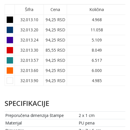
Šifra
Cena
Količina
32.013.10
94,25 RSD
4.968
32.013.20
94,25 RSD
11.058
32.013.24
94,25 RSD
5.109
32.013.30
85,55 RSD
8.049
32.013.57
94,25 RSD
6.517
32.013.60
94,25 RSD
6.000
32.013.90
94,25 RSD
4.985
SPECIFIKACIJE
Preporučena dimenzija štampe
2 x 1 cm
Materijal
PU pena