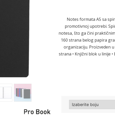
Sledeće
Notes formata A5 sa spi
promotivnoj upotrebi. Spi
notesa, što ga čini praktičnim 
160 strana belog papira gra
organizaciju. Proizveden u 
strana • Knjižni blok u linije 