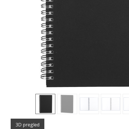
Sledeće
3D pregled