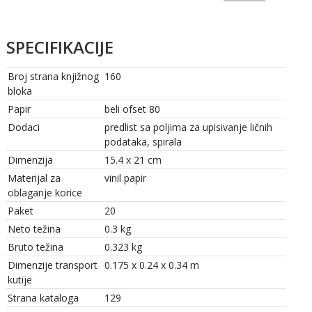
SPECIFIKACIJE
Broj strana knjižnog
160
bloka
Papir
beli ofset 80
Dodaci
predlist sa poljima za upisivanje ličnih
podataka, spirala
Dimenzija
15.4 x 21 cm
Materijal za
vinil papir
oblaganje korice
Paket
20
Neto težina
0.3 kg
Bruto težina
0.323 kg
Dimenzije transport
0.175 x 0.24 x 0.34 m
kutije
Strana kataloga
129