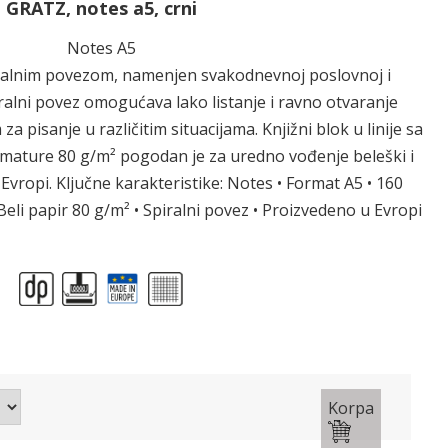
GRATZ, notes a5, crni
Notes A5
ralnim povezom, namenjen svakodnevnoj poslovnoj i
ralni povez omogućava lako listanje i ravno otvaranje
za pisanje u različitim situacijama. Knjižni blok u linije sa
mature 80 g/m² pogodan je za uredno vođenje beleški i
Evropi. Ključne karakteristike: Notes • Format A5 • 160
• Beli papir 80 g/m² • Spiralni povez • Proizvedeno u Evropi
Korpa