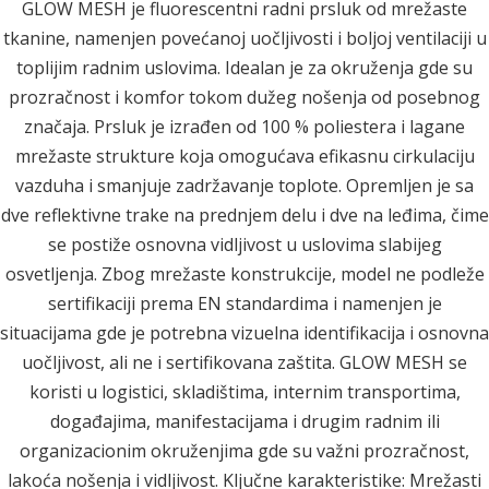
GLOW MESH je fluorescentni radni prsluk od mrežaste
tkanine, namenjen povećanoj uočljivosti i boljoj ventilaciji u
toplijim radnim uslovima. Idealan je za okruženja gde su
prozračnost i komfor tokom dužeg nošenja od posebnog
značaja. Prsluk je izrađen od 100 % poliestera i lagane
mrežaste strukture koja omogućava efikasnu cirkulaciju
vazduha i smanjuje zadržavanje toplote. Opremljen je sa
dve reflektivne trake na prednjem delu i dve na leđima, čime
se postiže osnovna vidljivost u uslovima slabijeg
osvetljenja. Zbog mrežaste konstrukcije, model ne podleže
sertifikaciji prema EN standardima i namenjen je
situacijama gde je potrebna vizuelna identifikacija i osnovna
uočljivost, ali ne i sertifikovana zaštita. GLOW MESH se
koristi u logistici, skladištima, internim transportima,
događajima, manifestacijama i drugim radnim ili
organizacionim okruženjima gde su važni prozračnost,
lakoća nošenja i vidljivost. Ključne karakteristike: Mrežasti