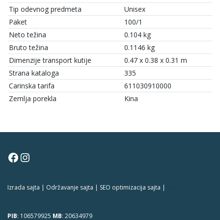
Tip odevnog predmeta
Unisex
Paket
100/1
Neto težina
0.104 kg
Bruto težina
0.1146 kg
Dimenzije transport kutije
0.47 x 0.38 x 0.31 m
Strana kataloga
335
Carinska tarifa
611030910000
Zemlja porekla
Kina
Facebook
Instagram
Izrada sajta | Održavanje sajta | SEO optimizacija sajta |
381 Dizajn
PIB
: 106579925
MB
: 20634979