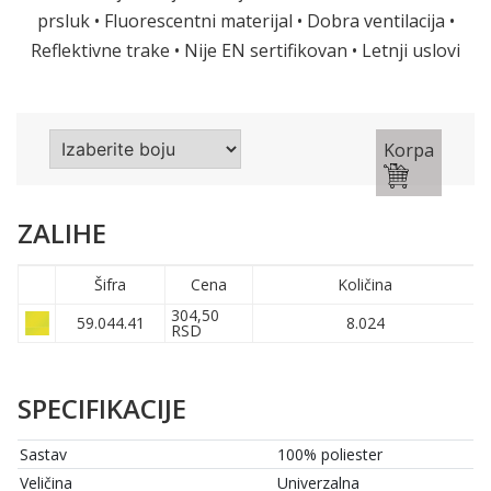
prsluk • Fluorescentni materijal • Dobra ventilacija •
Reflektivne trake • Nije EN sertifikovan • Letnji uslovi
Korpa
ZALIHE
Šifra
Cena
Količina
304,50
59.044.41
8.024
RSD
SPECIFIKACIJE
Sastav
100% poliester
Veličina
Univerzalna