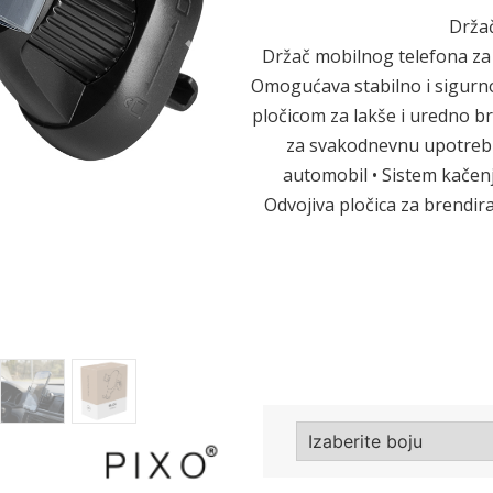
Držač
Držač mobilnog telefona za 
Sledeće
Omogućava stabilno i sigurno
pločicom za lakše i uredno b
za svakodnevnu upotrebu.
automobil • Sistem kačenj
Odvojiva pločica za brendir