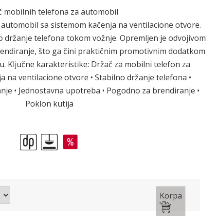
 mobilnih telefona za automobil
automobil sa sistemom kačenja na ventilacione otvore.
 držanje telefona tokom vožnje. Opremljen je odvojivom
rendiranje, što ga čini praktičnim promotivnim dodatkom
 Ključne karakteristike: Držač za mobilni telefon za
a na ventilacione otvore • Stabilno držanje telefona •
anje • Jednostavna upotreba • Pogodno za brendiranje •
Poklon kutija
Korpa