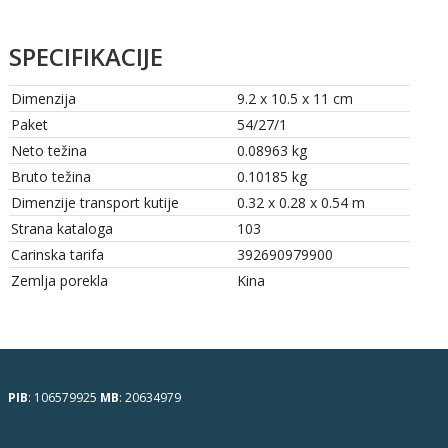
SPECIFIKACIJE
Dimenzija
9.2 x 10.5 x 11 cm
Paket
54/27/1
Neto težina
0.08963 kg
Bruto težina
0.10185 kg
Dimenzije transport kutije
0.32 x 0.28 x 0.54 m
Strana kataloga
103
Carinska tarifa
392690979900
Zemlja porekla
Kina
PIB
: 106579925
MB
: 20634979