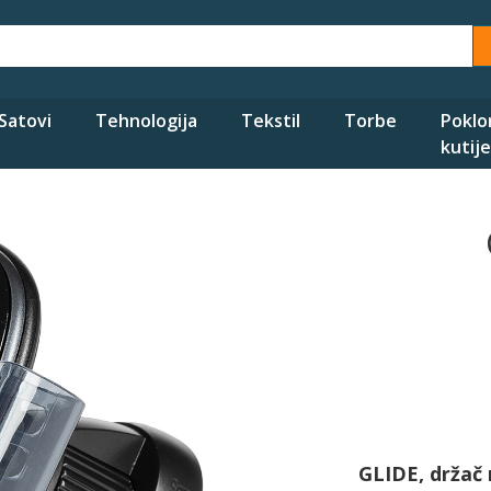
Satovi
Tehnologija
Tekstil
Torbe
Poklo
kutije
GLIDE, držač 