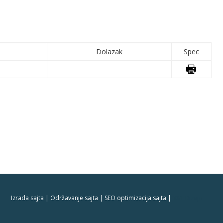
Dolazak
Spec
Izrada sajta | Održavanje sajta | SEO optimizacija sajta |
381 Dizajn