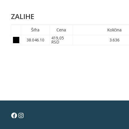
ZALIHE
Šifra
Cena
Količina
419,05
38.046.10
3.636
RSD
Facebook
Instagram