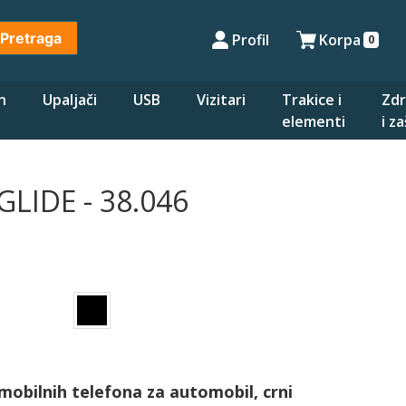
Pretraga
Profil
Korpa
0
n
Upaljači
USB
Vizitari
Trakice i
Zdr
elementi
i z
GLIDE - 38.046
mobilnih telefona za automobil, crni