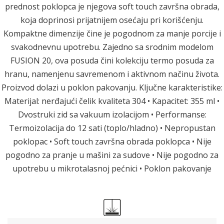
prednost poklopca je njegova soft touch završna obrada,
koja doprinosi prijatnijem osećaju pri korišćenju.
Kompaktne dimenzije čine je pogodnom za manje porcije i
svakodnevnu upotrebu. Zajedno sa srodnim modelom
FUSION 20, ova posuda čini kolekciju termo posuda za
hranu, namenjenu savremenom i aktivnom načinu života.
Proizvod dolazi u poklon pakovanju. Ključne karakteristike:
Materijal: nerđajući čelik kvaliteta 304 • Kapacitet: 355 ml •
Dvostruki zid sa vakuum izolacijom • Performanse:
Termoizolacija do 12 sati (toplo/hladno) • Nepropustan
poklopac • Soft touch završna obrada poklopca • Nije
pogodno za pranje u mašini za sudove • Nije pogodno za
upotrebu u mikrotalasnoj pećnici • Poklon pakovanje