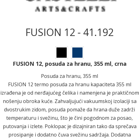
FUSION 12 - 41.192
FUSION 12, posuda za hranu, 355 ml, crna
Posuda za hranu, 355 ml
FUSION 12 termo posuda za hranu kapaciteta 355 ml
izrađena je od nerđajućeg čelika i namenjena je praktičnom
nošenju obroka kuće. Zahvaljujući vakuumskoj izolaciji sa
dvostrukim zidom, posuda pomaže da hrana duže zadrži
temperaturu i svežinu, što je čini pogodnom za posao,
putovanja i izlete. Poklopac je dizajniran tako da sprečava
prosipanje i dodatno čuva svežinu sadržaja. Dodatna