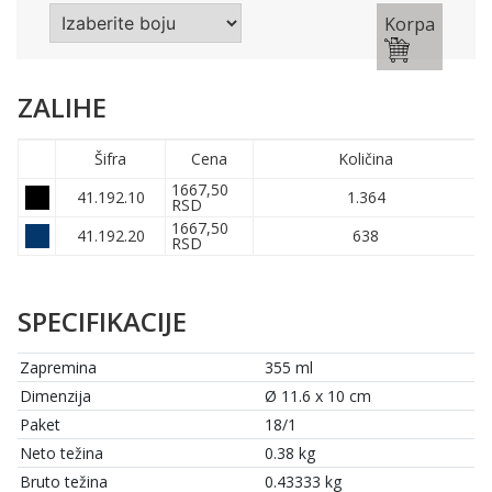
Korpa
ZALIHE
Šifra
Cena
Količina
1667,50
41.192.10
1.364
RSD
1667,50
41.192.20
638
RSD
SPECIFIKACIJE
Zapremina
355 ml
Dimenzija
Ø 11.6 x 10 cm
Paket
18/1
Neto težina
0.38 kg
Bruto težina
0.43333 kg