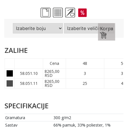
Korpa
ZALIHE
Cena
48
50
8265,00
58.051.10
3
37
RSD
8265,00
58.051.11
25
49
RSD
SPECIFIKACIJE
Gramatura
300 g/m2
Sastav
66% pamuk, 33% poliester, 1%