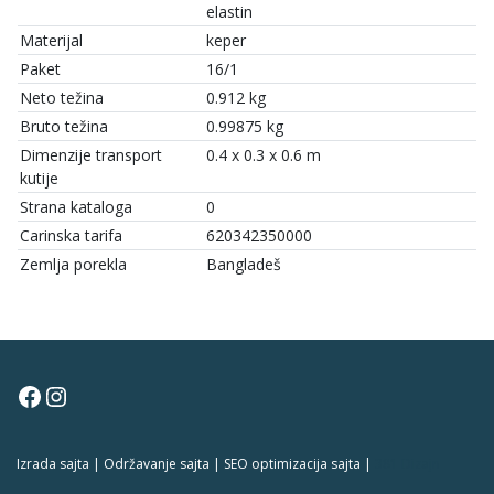
elastin
Materijal
keper
Paket
16/1
Neto težina
0.912 kg
Bruto težina
0.99875 kg
Dimenzije transport
0.4 x 0.3 x 0.6 m
kutije
Strana kataloga
0
Carinska tarifa
620342350000
Zemlja porekla
Bangladeš
Facebook
Instagram
Izrada sajta | Održavanje sajta | SEO optimizacija sajta |
381 Dizajn