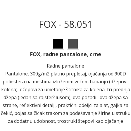
FOX - 58.051
FOX, radne pantalone, crne
Radne pantalone
Pantalone, 300g/m2 platno prepletaj, ojačanja od 900D
poliestera na mestima izloženim većem habanju (džepovi,
kolena), džepovi za umetanje štitnika za kolena, tri prednja
džepa (jedan sa rajsferšlusom), dva pozadi i dva džepa sa
strane, reflektivni detalji, praktični odeljci za alat, gajka za
čekić, pojas sa čičak trakom za podešavanje širine u struku
za dodatnu udobnost, trostruki štepovi kao ojačanje