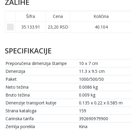
ZALIHE
Šifra
Cena
Količina
35.133.91
23,20 RSD
40.104
SPECIFIKACIJE
Preporučena dimenzija štampe
10 x 7 cm
Dimenzija
11.3 x 9.5 cm
Paket
1000/500/50
Neto težina
0.0086 kg
Bruto težina
0.009 kg
Dimenzije transport kutije
0.135 x 0.22 x 0.585 m
Strana kataloga
159
Carinska tarifa
392690979900
Zemlja porekla
Kina