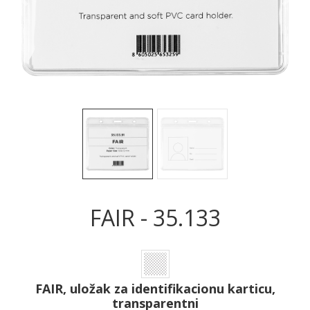
Sledeće
Sled
FAIR - 35.133
FAIR, uložak za identifikacionu karticu,
transparentni