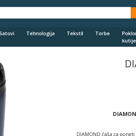
Satovi
Tehnologija
Tekstil
Torbe
Poklo
kutije
DI
DIAMOND,
DIAMOND čaša za poneti is