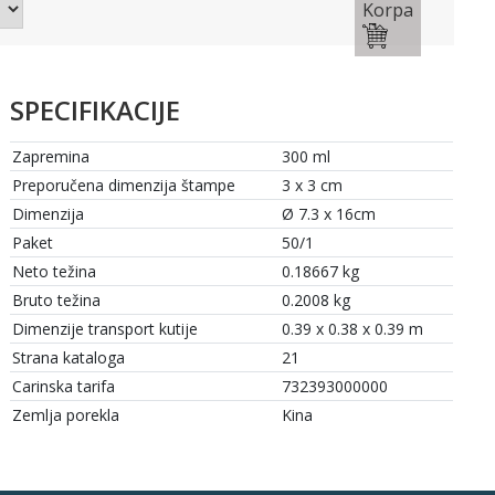
Korpa
SPECIFIKACIJE
Zapremina
300 ml
Preporučena dimenzija štampe
3 x 3 cm
Dimenzija
Ø 7.3 x 16cm
Paket
50/1
Neto težina
0.18667 kg
Bruto težina
0.2008 kg
Dimenzije transport kutije
0.39 x 0.38 x 0.39 m
Strana kataloga
21
Carinska tarifa
732393000000
Zemlja porekla
Kina