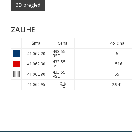
3D pregled
ZALIHE
Šifra
Cena
Količina
433,55
41.062.20
6
RSD
433,55
41.062.30
1.516
RSD
433,55
41.062.80
65
RSD
41.062.95
2.941