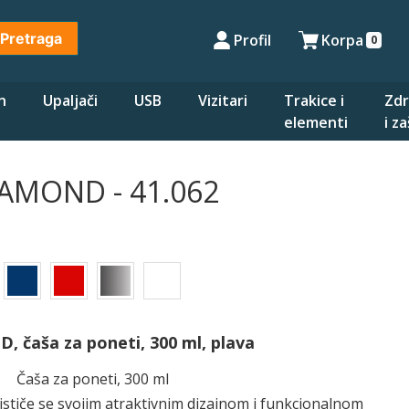
Pretraga
Profil
Korpa
0
n
Upaljači
USB
Vizitari
Trakice i
Zdr
elementi
i z
AMOND - 41.062
 čaša za poneti, 300 ml, plava
Čaša za poneti, 300 ml
tiče se svojim atraktivnim dizajnom i funkcionalnom