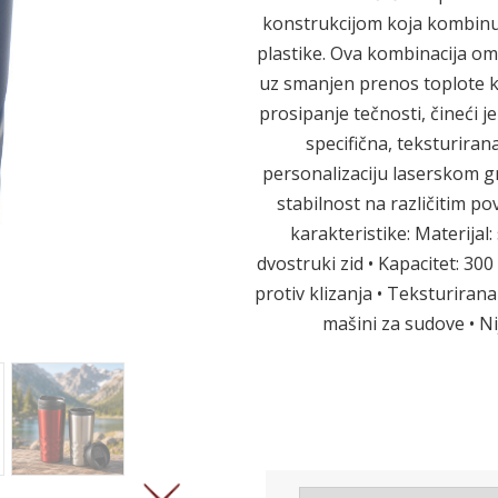
konstrukcijom koja kombinuje
plastike. Ova kombinacija om
uz smanjen prenos toplote ka
Sledeće
prosipanje tečnosti, čineći
specifična, teksturiran
personalizaciju laserskom g
stabilnost na različitim p
karakteristike: Materijal:
dvostruki zid • Kapacitet: 30
protiv klizanja • Teksturiran
mašini za sudove • N