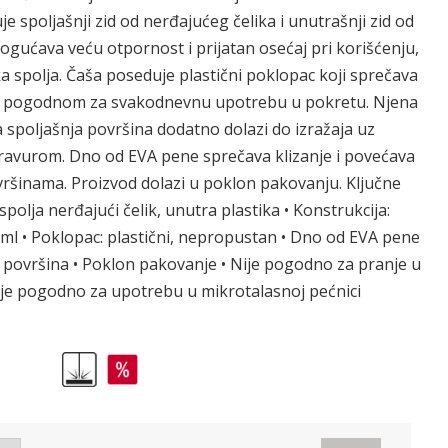
 spoljašnji zid od nerđajućeg čelika i unutrašnji zid od
ogućava veću otpornost i prijatan osećaj pri korišćenju,
 spolja. Čaša poseduje plastični poklopac koji sprečava
 je pogodnom za svakodnevnu upotrebu u pokretu. Njena
a spoljašnja površina dodatno dolazi do izražaja uz
ravurom. Dno od EVA pene sprečava klizanje i povećava
ovršinama. Proizvod dolazi u poklon pakovanju. Ključne
 spolja nerđajući čelik, unutra plastika • Konstrukcija:
0 ml • Poklopac: plastični, nepropustan • Dno od EVA pene
a površina • Poklon pakovanje • Nije pogodno za pranje u
ije pogodno za upotrebu u mikrotalasnoj pećnici