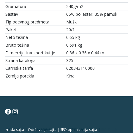
Gramatura
240g/m2
Sastav
65% poliester, 35% pamuk
Tip odevnog predmeta
Muški
Paket
20/1
Neto težina
0.65 kg
Bruto težina
0.691 kg
Dimenzije transport kutije
0.36 x 0.36 x 0.44 m
Strana kataloga
325
Carinska tarifa
620343110000
Zemlja porekla
Kina
Facebook
Instagram
Izrada sajta | Održavanje sajta | SEO optimizacija sajta |
381 Dizajn