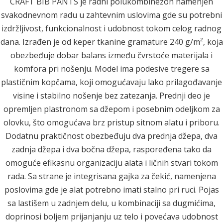
CRAFT BIB PANTS je radni polukombinezon namenjen
svakodnevnom radu u zahtevnim uslovima gde su potrebni
izdržljivost, funkcionalnost i udobnost tokom celog radnog
dana. Izrađen je od keper tkanine gramature 240 g/m², koja
obezbeđuje dobar balans između čvrstoće materijala i
komfora pri nošenju. Model ima podesive tregere sa
plastičnim kopčama, koji omogućavaju lako prilagođavanje
visine i stabilno nošenje bez zatezanja. Prednji deo je
opremljen plastronom sa džepom i posebnim odeljkom za
olovku, što omogućava brz pristup sitnom alatu i priboru.
Dodatnu praktičnost obezbeđuju dva prednja džepa, dva
zadnja džepa i dva bočna džepa, raspoređena tako da
omoguće efikasnu organizaciju alata i ličnih stvari tokom
rada. Sa strane je integrisana gajka za čekić, namenjena
poslovima gde je alat potrebno imati stalno pri ruci. Pojas
sa lastišem u zadnjem delu, u kombinaciji sa dugmićima,
doprinosi boljem prijanjanju uz telo i povećava udobnost