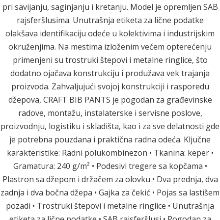
pri savijanju, saginjanju i kretanju. Model je opremljen SAB
rajsferšlusima. Unutrašnja etiketa za lične podatke
olakšava identifikaciju odeće u kolektivima i industrijskim
okruženjima. Na mestima izloženim većem opterećenju
primenjeni su trostruki štepovi i metalne ringlice, što
dodatno ojačava konstrukciju i produžava vek trajanja
proizvoda. Zahvaljujući svojoj konstrukciji i rasporedu
džepova, CRAFT BIB PANTS je pogodan za građevinske
radove, montažu, instalaterske i servisne poslove,
proizvodnju, logistiku i skladišta, kao i za sve delatnosti gde
je potrebna pouzdana i praktična radna odeća. Ključne
karakteristike: Radni polukombinezon • Tkanina: keper •
Gramatura: 240 g/m² • Podesivi tregere sa kopčama •
Plastron sa džepom i držačem za olovku • Dva prednja, dva
zadnja i dva bočna džepa • Gajka za čekić • Pojas sa lastišem
pozadi • Trostruki štepovi i metalne ringlice • Unutrašnja
etiketa za lične podatke • SAB rajsferšlusi • Pogodan za