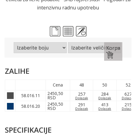
intenzivnu radnu upotrebu
Korpa
ZALIHE
Cena
48
50
52
2450,50
257
284
627
58.016.11
RSD
Dolazak
Dolazak
Dolazak
2450,50
291
413
215
58.016.20
RSD
Dolazak
Dolazak
Dolazak
SPECIFIKACIJE