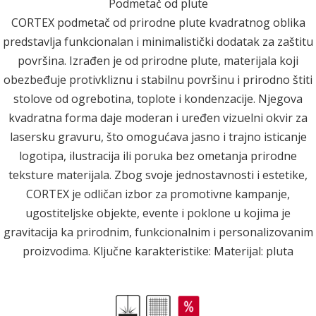
Podmetač od plute
CORTEX podmetač od prirodne plute kvadratnog oblika
predstavlja funkcionalan i minimalistički dodatak za zaštitu
površina. Izrađen je od prirodne plute, materijala koji
obezbeđuje protivkliznu i stabilnu površinu i prirodno štiti
stolove od ogrebotina, toplote i kondenzacije. Njegova
kvadratna forma daje moderan i uređen vizuelni okvir za
lasersku gravuru, što omogućava jasno i trajno isticanje
logotipa, ilustracija ili poruka bez ometanja prirodne
teksture materijala. Zbog svoje jednostavnosti i estetike,
CORTEX je odličan izbor za promotivne kampanje,
ugostiteljske objekte, evente i poklone u kojima je
gravitacija ka prirodnim, funkcionalnim i personalizovanim
proizvodima. Ključne karakteristike: Materijal: pluta