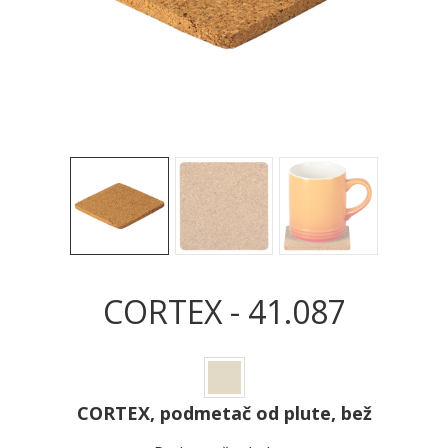
Sledeće
Sled
CORTEX - 41.087
CORTEX, podmetač od plute, bež