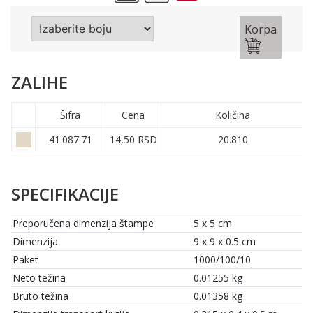
Korpa
ZALIHE
Šifra
Cena
Količina
41.087.71
14,50 RSD
20.810
SPECIFIKACIJE
Preporučena dimenzija štampe
5 x 5 cm
Dimenzija
9 x 9 x 0.5 cm
Paket
1000/100/10
Neto težina
0.01255 kg
Bruto težina
0.01358 kg