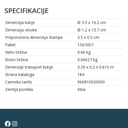
SPECIFIKACIJE
Dimenzija kutije
Ø 3.5 x 16.2 cm
Dimenzija olovke
Ø 1.2 x 13.7 cm
Preporučena dimenzija štampe
3.5 x 0.5 cm
Paket
150/50/1
Neto težina
0.06 kg
Bruto težina
0.06627 kg
Dimenzije transport kutije
0.39 x 0.2 x 0.615 m
Strana kataloga
184
Carinska tarifa
960810920000
Zemlja porekla
Kina
Facebook
Instagram