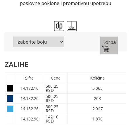
poslovne poklone i promotivnu upotrebu
Korpa
ZALIHE
Šifra
Cena
Količina
500,25
14.182.10
5.065
RSD
500,25
14.182.20
203
RSD
500,25
14.182.26
2.047
RSD
142,10
14.182.90
1.870
RSD