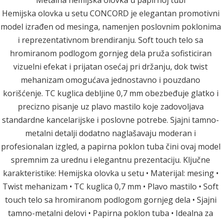
Metalna hemijska olovka u papirnoj tubi
Hemijska olovka u setu CONCORD je elegantan promotivni
model izrađen od mesinga, namenjen poslovnim poklonima
i reprezentativnom brendiranju. Soft touch telo sa
hromiranom podlogom gornjeg dela pruža sofisticiran
vizuelni efekat i prijatan osećaj pri držanju, dok twist
mehanizam omogućava jednostavno i pouzdano
korišćenje. TC kuglica debljine 0,7 mm obezbeđuje glatko i
precizno pisanje uz plavo mastilo koje zadovoljava
standardne kancelarijske i poslovne potrebe. Sjajni tamno-
metalni detalji dodatno naglašavaju moderan i
profesionalan izgled, a papirna poklon tuba čini ovaj model
spremnim za urednu i elegantnu prezentaciju. Ključne
karakteristike: Hemijska olovka u setu • Materijal: mesing •
Twist mehanizam • TC kuglica 0,7 mm • Plavo mastilo • Soft
touch telo sa hromiranom podlogom gornjeg dela • Sjajni
tamno-metalni delovi • Papirna poklon tuba • Idealna za