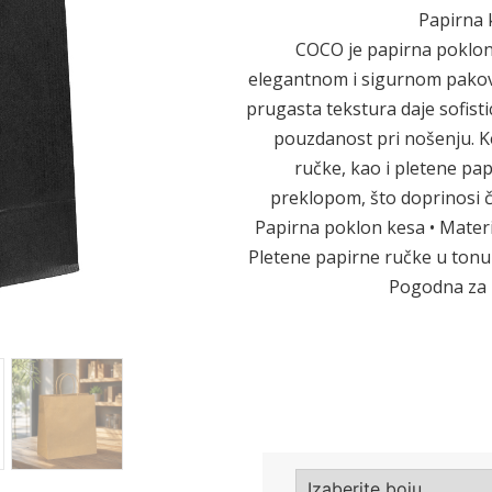
Papirna 
COCO je papirna poklon
elegantnom i sigurnom pakova
Sledeće
prugasta tekstura daje sofisti
pouzdanost pri nošenju. K
ručke, kao i pletene pa
preklopom, što doprinosi čv
Papirna poklon kesa • Materi
Pletene papirne ručke u tonu 
Pogodna za p