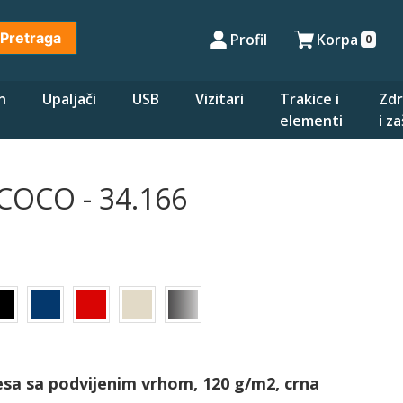
Pretraga
Profil
Korpa
0
n
Upaljači
USB
Vizitari
Trakice i
Zdr
elementi
i z
COCO - 34.166
sa sa podvijenim vrhom, 120 g/m2, crna