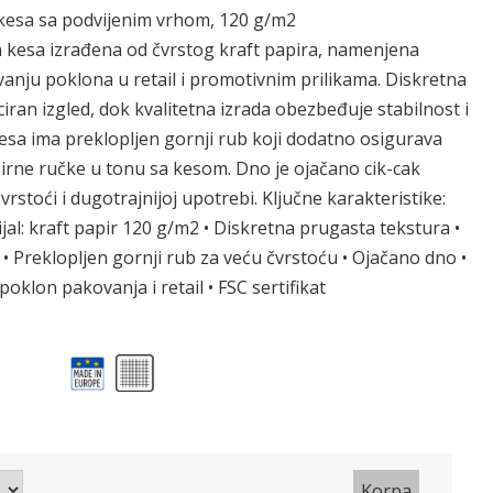
kesa sa podvijenim vrhom, 120 g/m2
 kesa izrađena od čvrstog kraft papira, namenjena
nju poklona u retail i promotivnim prilikama. Diskretna
ciran izgled, dok kvalitetna izrada obezbeđuje stabilnost i
esa ima preklopljen gornji rub koji dodatno osigurava
pirne ručke u tonu sa kesom. Dno je ojačano cik-cak
rstoći i dugotrajnijoj upotrebi. Ključne karakteristike:
jal: kraft papir 120 g/m2 • Diskretna prugasta tekstura •
• Preklopljen gornji rub za veću čvrstoću • Ojačano dno •
oklon pakovanja i retail • FSC sertifikat
Korpa