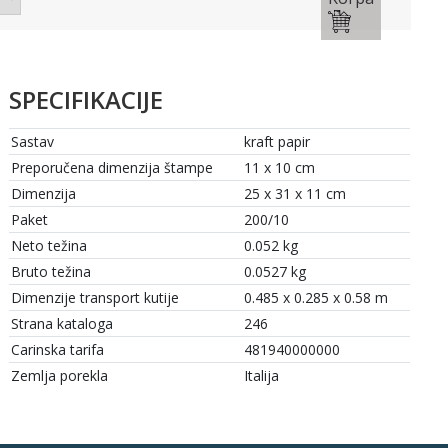
SPECIFIKACIJE
Sastav
kraft papir
Preporučena dimenzija štampe
11 x 10 cm
Dimenzija
25 x 31 x 11 cm
Paket
200/10
Neto težina
0.052 kg
Bruto težina
0.0527 kg
Dimenzije transport kutije
0.485 x 0.285 x 0.58 m
Strana kataloga
246
Carinska tarifa
481940000000
Zemlja porekla
Italija