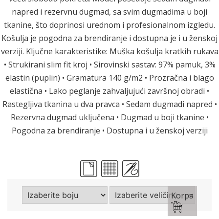
napred i rezervnu dugmad, sa svim dugmadima u boji
tkanine, što doprinosi urednom i profesionalnom izgledu.
Košulja je pogodna za brendiranje i dostupna je i u ženskoj
verziji. Ključne karakteristike: Muška košulja kratkih rukava
• Strukirani slim fit kroj • Sirovinski sastav: 97% pamuk, 3%
elastin (puplin) • Gramatura 140 g/m2 • Prozračna i blago
elastična • Lako peglanje zahvaljujući završnoj obradi •
Rastegljiva tkanina u dva pravca • Sedam dugmadi napred •
Rezervna dugmad uključena • Dugmad u boji tkanine •
Pogodna za brendiranje • Dostupna i u ženskoj verziji
Korpa