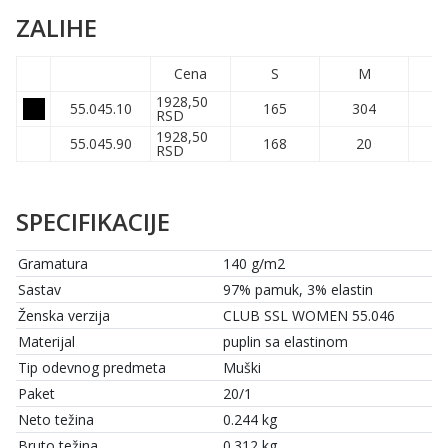
ZALIHE
Cena
S
M
1928,50
55.045.10
165
304
RSD
1928,50
55.045.90
168
20
RSD
SPECIFIKACIJE
Gramatura
140 g/m2
Sastav
97% pamuk, 3% elastin
Ženska verzija
CLUB SSL WOMEN 55.046
Materijal
puplin sa elastinom
Tip odevnog predmeta
Muški
Paket
20/1
Neto težina
0.244 kg
Bruto težina
0.312 kg