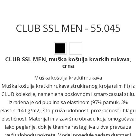
CLUB SSL MEN - 55.045
CLUB SSL MEN, muška košulja kratkih rukava,
crna
Muška košulja kratkih rukava
Muška košulja kratkih rukava strukiranog kroja (slim fit) iz
CLUB kolekcije, namenjena poslovnom i smart-casual stilu.
Izrađena je od puplina sa elastinom (97% pamuk, 3%
elastin, 140 g/m2), što pruža udobnost, prozračnost i blagu
elastičnost. Materijal ima završnu obradu koja omogućava
lako peglanje, dok je tkanina rastegljiva u dva pravca za
veću slobodu pokreta. Model poseduje sedam dugmadi