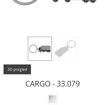
Sledeće
Sled
3D pregled
CARGO - 33.079