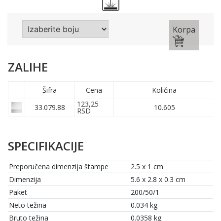
Korpa
ZALIHE
Šifra
Cena
Količina
123,25
33.079.88
10.605
RSD
SPECIFIKACIJE
Preporučena dimenzija štampe
2.5 x 1 cm
Dimenzija
5.6 x 2.8 x 0.3 cm
Paket
200/50/1
Neto težina
0.034 kg
Bruto težina
0.0358 kg