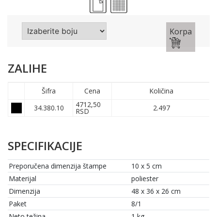
Korpa
ZALIHE
Šifra
Cena
Količina
4712,50
34.380.10
2.497
RSD
SPECIFIKACIJE
Preporučena dimenzija štampe
10 x 5 cm
Materijal
poliester
Dimenzija
48 x 36 x 26 cm
Paket
8/1
Neto težina
1 kg