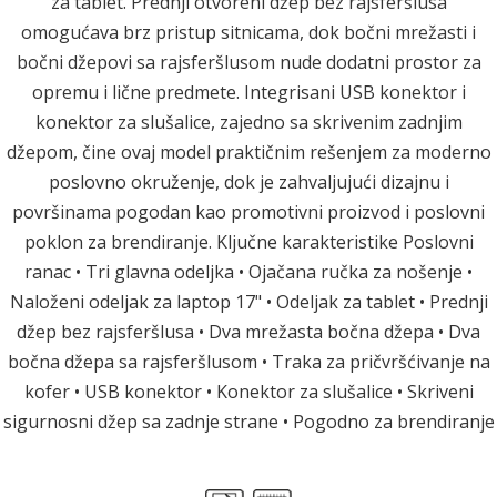
za tablet. Prednji otvoreni džep bez rajsferšlusa
omogućava brz pristup sitnicama, dok bočni mrežasti i
bočni džepovi sa rajsferšlusom nude dodatni prostor za
opremu i lične predmete. Integrisani USB konektor i
konektor za slušalice, zajedno sa skrivenim zadnjim
džepom, čine ovaj model praktičnim rešenjem za moderno
poslovno okruženje, dok je zahvaljujući dizajnu i
površinama pogodan kao promotivni proizvod i poslovni
poklon za brendiranje. Ključne karakteristike Poslovni
ranac • Tri glavna odeljka • Ojačana ručka za nošenje •
Naloženi odeljak za laptop 17" • Odeljak za tablet • Prednji
džep bez rajsferšlusa • Dva mrežasta bočna džepa • Dva
bočna džepa sa rajsferšlusom • Traka za pričvršćivanje na
kofer • USB konektor • Konektor za slušalice • Skriveni
sigurnosni džep sa zadnje strane • Pogodno za brendiranje