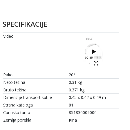
SPECIFIKACIJE
Video
Paket
20/1
Neto težina
0.31 kg
Bruto težina
0.371 kg
Dimenzije transport kutije
0.45 x 0.42 x 0.49 m
Strana kataloga
81
Carinska tarifa
851830009000
Zemlja porekla
Kina