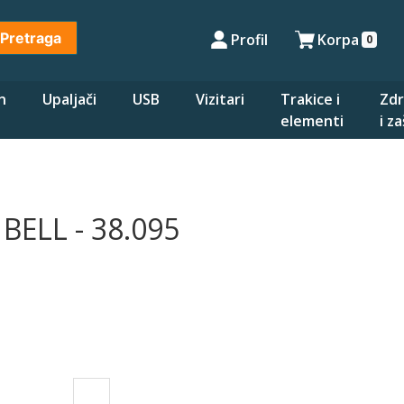
Pretraga
Profil
Korpa
0
n
Upaljači
USB
Vizitari
Trakice i
Zdr
elementi
i z
BELL - 38.095