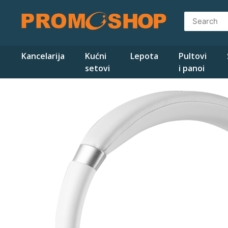
Skip
to
content
Kancelarija
Kućni
Lepota
Pultovi
setovi
i panoi