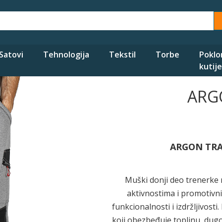
Satovi
Tehnologija
Tekstil
Torbe
Poklo
kutije
ARGO
ARGON TRAC
Muški donji deo trenerke
aktivnostima i promotivn
funkcionalnosti i izdržljivost
koji obezbeđuje toplinu, dugo