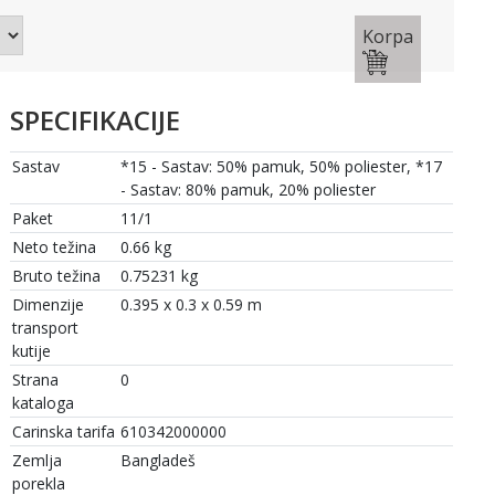
Korpa
SPECIFIKACIJE
Sastav
*15 - Sastav: 50% pamuk, 50% poliester, *17
- Sastav: 80% pamuk, 20% poliester
Paket
11/1
Neto težina
0.66 kg
Bruto težina
0.75231 kg
Dimenzije
0.395 x 0.3 x 0.59 m
transport
kutije
Strana
0
kataloga
Carinska tarifa
610342000000
Zemlja
Bangladeš
porekla