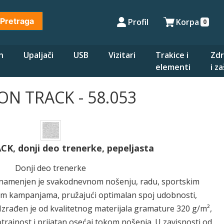
Pretraga
Profil
Korpa
0
n
Upaljači
USB
Vizitari
Trakice i
Zdr
elementi
i z
N TRACK - 58.053
K, donji deo trenerke, pepeljasta
Donji deo trenerke
 namenjen je svakodnevnom nošenju, radu, sportskim
im kampanjama, pružajući optimalan spoj udobnosti,
i. Izrađen je od kvalitetnog materijala gramature 320 g/m²,
trajnost i prijatan osećaj tokom nošenja. U zavisnosti od