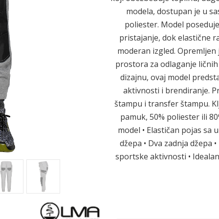
modela, dostupan je u sa
poliester. Model poseduj
Sledeće
pristajanje, dok elastične
moderan izgled. Opremljen j
prostora za odlaganje ličnih
dizajnu, ovaj model predst
aktivnosti i brendiranje. 
štampu i transfer štampu. Kl
pamuk, 50% poliester ili 8
model • Elastičan pojas sa 
džepa • Dva zadnja džepa •
sportske aktivnosti • Ideala