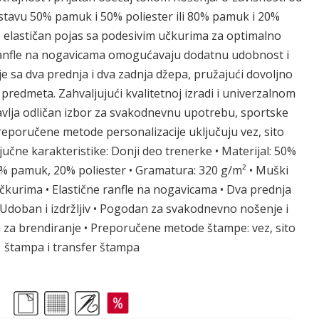
stavu 50% pamuk i 50% poliester ili 80% pamuk i 20%
e elastičan pojas sa podesivim učkurima za optimalno
 ranfle na nogavicama omogućavaju dodatnu udobnost i
e sa dva prednja i dva zadnja džepa, pružajući dovoljno
 predmeta. Zahvaljujući kvalitetnoj izradi i univerzalnom
avlja odličan izbor za svakodnevnu upotrebu, sportske
Preporučene metode personalizacije uključuju vez, sito
jučne karakteristike: Donji deo trenerke • Materijal: 50%
0% pamuk, 20% poliester • Gramatura: 320 g/m² • Muški
učkurima • Elastične ranfle na nogavicama • Dva prednja
 Udoban i izdržljiv • Pogodan za svakodnevno nošenje i
n za brendiranje • Preporučene metode štampe: vez, sito
štampa i transfer štampa