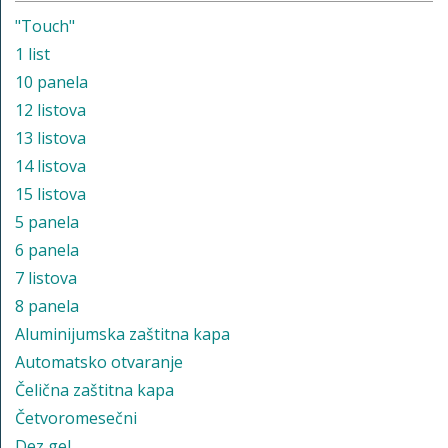
"Touch"
1 list
10 panela
12 listova
13 listova
14 listova
15 listova
5 panela
6 panela
7 listova
8 panela
Aluminijumska zaštitna kapa
Automatsko otvaranje
Čelična zaštitna kapa
Četvoromesečni
Dez gel