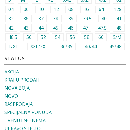
S
M
L
XL
XXL
3XL
4XL
02
04
06
10
12
08
16
64
128
32
36
37
38
39
39.5
40
41
42
43
44
45
46
47
47.5
48
48.5
50
52
54
56
58
60
S/M
L/XL
XXL/3XL
36/39
40/44
45/48
STATUS
AKCIJA
KRAJ U PRODAJI
NOVA BOJA
NOVO
RASPRODAJA
SPECIJALNA PONUDA
TRENUTNO NEMA
UPRAVO STIGLO