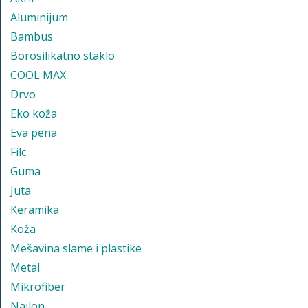
Aluminijum
Bambus
Borosilikatno staklo
COOL MAX
Drvo
Eko koža
Eva pena
Filc
Guma
Juta
Keramika
Koža
Mešavina slame i plastike
Metal
Mikrofiber
Najlon