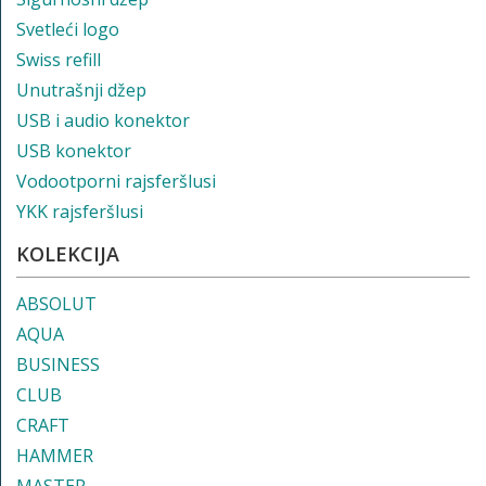
Svetleći logo
Swiss refill
Unutrašnji džep
USB i audio konektor
USB konektor
Vodootporni rajsferšlusi
YKK rajsferšlusi
KOLEKCIJA
ABSOLUT
AQUA
BUSINESS
CLUB
CRAFT
HAMMER