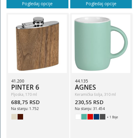
Pogledaj opcije
Pogledaj opcije
41.200
44.135
PINTER 6
AGNES
Pljoska, 170 ml
Keramička šolja, 310 ml
688,75 RSD
230,55 RSD
Na stanju: 1.752
Na stanju: 31.454
+ 1 Boje