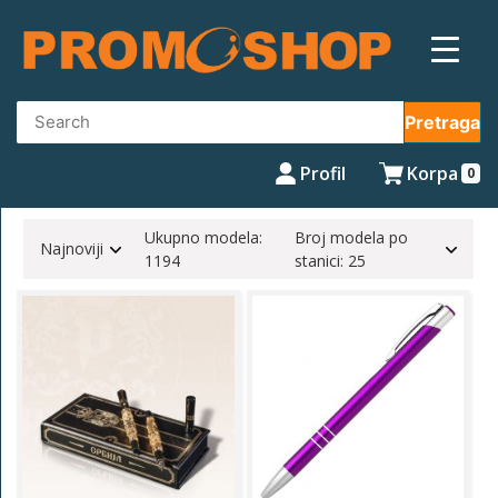
Skip
to
content
Pretraga
Profil
Korpa
0
Ukupno modela:
Broj modela po
Najnoviji
1194
stanici: 25