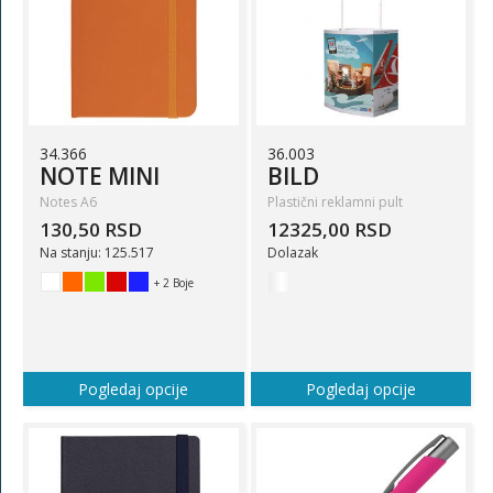
34.366
36.003
NOTE MINI
BILD
Notes A6
Plastični reklamni pult
130,50 RSD
12325,00 RSD
Na stanju: 125.517
Dolazak
+ 2 Boje
Pogledaj opcije
Pogledaj opcije