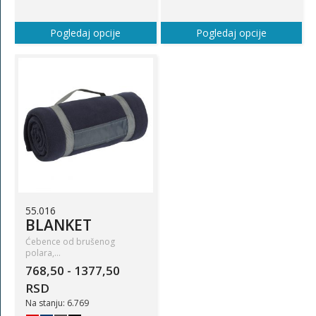
Pogledaj opcije
Pogledaj opcije
55.016
BLANKET
Ćebence od brušenog
polara,…
768,50 - 1377,50
RSD
Na stanju: 6.769