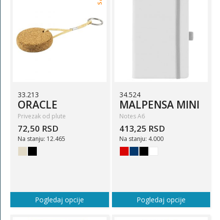
33.213
34.524
ORACLE
MALPENSA MINI
Privezak od plute
Notes A6
72,50 RSD
413,25 RSD
Na stanju: 12.465
Na stanju: 4.000
Pogledaj opcije
Pogledaj opcije