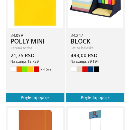
34.099
34.247
POLLY MINI
BLOCK
Varena torba
Set za beleške
21,75 RSD
493,00 RSD
Na stanju: 13.729
Na stanju: 39.194
+ 4 Boje
Pogledaj opcije
Pogledaj opcije