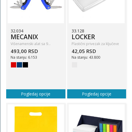
32.034
33.128
MECANIX
LOCKER
Višenamenski alat sa 9…
Plastični privezak za ključeve
493,00 RSD
42,05 RSD
Na stanju: 6.153
Na stanju: 43.800
Pogledaj opcije
Pogledaj opcije