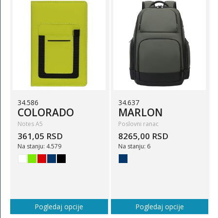
34.586
34.637
COLORADO
MARLON
Notes A5
Poslovni ranac
361,05 RSD
8265,00 RSD
Na stanju: 4.579
Na stanju: 6
Pogledaj opcije
Pogledaj opcije