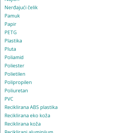
Nerđajući čelik
Pamuk
Papir
PETG
Plastika
Pluta
Poliamid
Poliester
Polietilen
Polipropilen
Poliuretan
PVC
Reciklirana ABS plastika
Reciklirana eko koža
Reciklirana koža
Reciklirani aluminijum