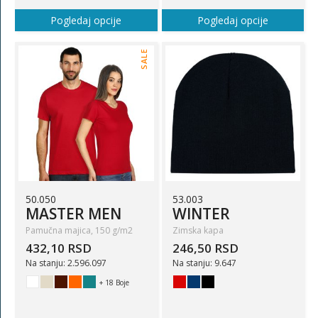
Pogledaj opcije
Pogledaj opcije
SALE
50.050
53.003
MASTER MEN
WINTER
Pamučna majica, 150 g/m2
Zimska kapa
432,10 RSD
246,50 RSD
Na stanju: 2.596.097
Na stanju: 9.647
+ 18 Boje