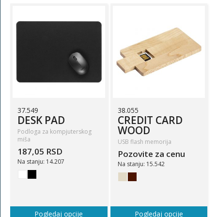
37.549
38.055
DESK PAD
CREDIT CARD
WOOD
Podloga za kompjuterskog
miša
USB flash memorija
187,05 RSD
Pozovite za cenu
Na stanju: 14.207
Na stanju: 15.542
Pogledaj opcije
Pogledaj opcije