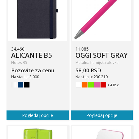
34.460
11.085
ALICANTE B5
OGGI SOFT GRAY
Notes B5
Metalna hemijska olovka
Pozovite za cenu
58,00 RSD
Na stanju: 3.000
Na stanju: 230.210
+ 4 Boje
Pogledaj opcije
Pogledaj opcije