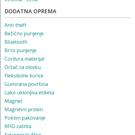
DODATNA OPREMA
Anti-theft
Bežično punjenje
Bluetooth
Brzo punjenje
Cordura materijal
Držač za olovku
Fleksibilne korice
Gumirana površina
Lako uklonjiva etiketa
Magnet
Magnetni prsten
Poklon pakovanje
RFID zaštita
Sigurnosni džep