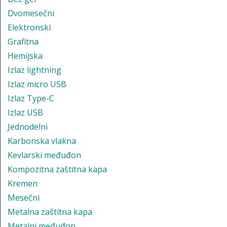
Dvomesečni
Elektronski
Grafitna
Hemijska
Izlaz lightning
Izlaz micro USB
Izlaz Type-C
Izlaz USB
Jednodelni
Karbonska vlakna
Kevlarski međuđon
Kompozitna zaštitna kapa
Kremen
Mesečni
Metalna zaštitna kapa
Metalni međuđon