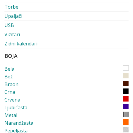
Torbe
Upaljači
USB
Vizitari
Zidni kalendari
BOJA
Bela
Bež
Braon
Crna
Crvena
Ljubičasta
Metal
Narandžasta
Pepeljasta