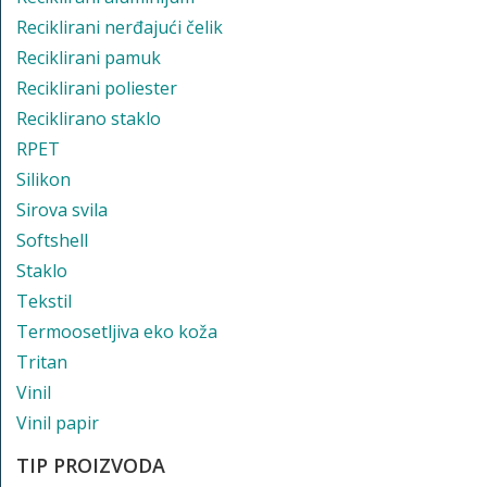
Reciklirani nerđajući čelik
Reciklirani pamuk
Reciklirani poliester
Reciklirano staklo
RPET
Silikon
Sirova svila
Softshell
Staklo
Tekstil
Termoosetljiva eko koža
Tritan
Vinil
Vinil papir
TIP PROIZVODA