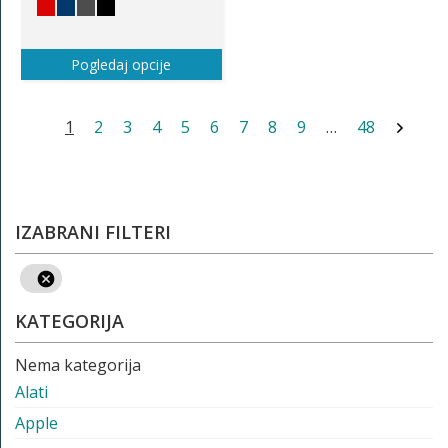
Pogledaj opcije
1
2
3
4
5
6
7
8
9
…
48
IZABRANI FILTERI
KATEGORIJA
Nema kategorija
Alati
Apple