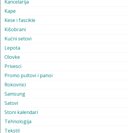
Kancelarija
Kape
Kese i fascikle
Kišobrani
Kućni setovi
Lepota
Olovke
Privesci
Promo pultovi i panoi
Rokovnici
Samsung
Satovi
Stoni kalendari
Tehnologija
Tekstil