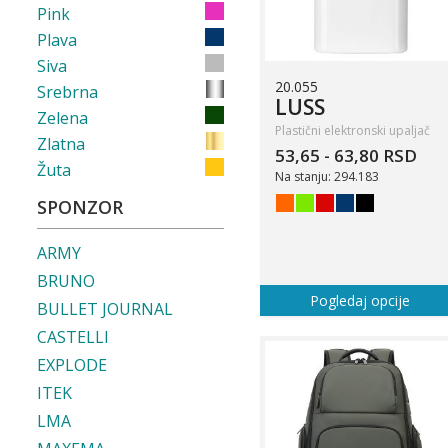
Pink
Plava
Siva
20.055
Srebrna
LUSS
Zelena
Plastični elektronski upaljač
Zlatna
53,65 - 63,80 RSD
Žuta
Na stanju: 294.183
SPONZOR
ARMY
BRUNO
Pogledaj opcije
BULLET JOURNAL
CASTELLI
EXPLODE
ITEK
LMA