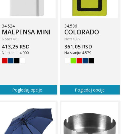
34.524
34.586
MALPENSA MINI
COLORADO
Notes A6
Notes A5
413,25 RSD
361,05 RSD
Na stanju: 4.000
Na stanju: 4.579
Pogledaj opcije
Pogledaj opcije