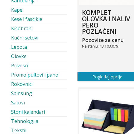
Kancelarija
Kape
KOMPLET
OLOVKA I NALIV
Kese i fascikle
PERO
Kišobrani
POZLAĆENI
Kućni setovi
Pozovite za cenu
Na stanju: 43.103.079
Lepota
Olovke
Privesci
Promo pultovi i panoi
Pogledaj opcije
Rokovnici
Samsung
Satovi
Stoni kalendari
Tehnologija
Tekstil