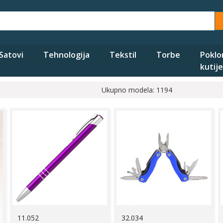
Satovi
Tehnologija
Tekstil
Torbe
Poklo
kutije
Ukupno modela: 1194
11.052
32.034