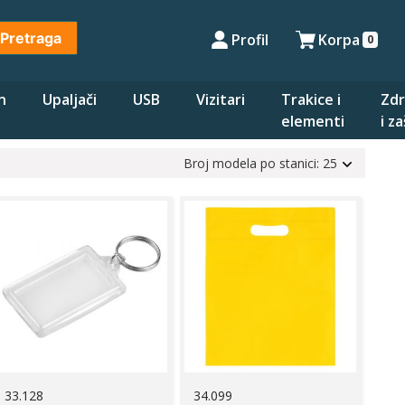
Pretraga
Profil
Korpa
0
n
Upaljači
USB
Vizitari
Trakice i
Zdr
elementi
i z
Broj modela po stanici: 25
33.128
34.099