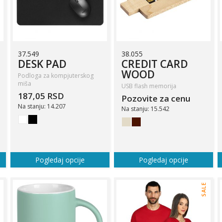
37.549
38.055
DESK PAD
CREDIT CARD
WOOD
Podloga za kompjuterskog
miša
USB flash memorija
187,05 RSD
Pozovite za cenu
Na stanju: 14.207
Na stanju: 15.542
Pogledaj opcije
Pogledaj opcije
SALE