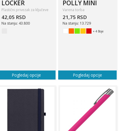
LOCKER
POLLY MINI
Plastični privezak za ključeve
Varena torba
42,05 RSD
21,75 RSD
Na stanju: 43.800
Na stanju: 13.729
+ 4 Boje
Pogledaj opcije
Pogledaj opcije