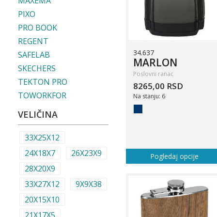
MAXEMA
PIXO
PRO BOOK
REGENT
34.637
SAFELAB
MARLON
SKECHERS
Poslovni ranac
TEKTON PRO
8265,00 RSD
TOWORKFOR
Na stanju: 6
VELIČINA
33X25X12
24X18X7
26X23X9
Pogledaj opcije
28X20X9
33X27X12
9X9X38
20X15X10
21X17X5