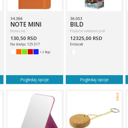
34.366
36.003
NOTE MINI
BILD
Notes A6
Plastični reklamni pult
130,50 RSD
12325,00 RSD
Na stanju: 125.517
Dolazak
+ 2 Boje
Pogledaj opcije
Pogledaj opcije
SALE