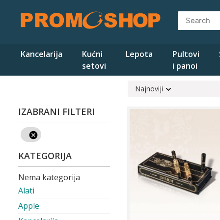
Skip
to
content
Kancelarija
Kućni
Lepota
Pultovi
setovi
i panoi
Najnoviji
IZABRANI FILTERI
KATEGORIJA
Nema kategorija
Alati
Apple