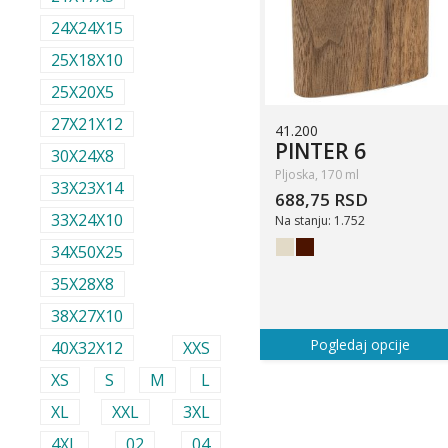
24X24X15
25X18X10
25X20X5
27X21X12
41.200
PINTER 6
30X24X8
Pljoska, 170 ml
33X23X14
688,75 RSD
33X24X10
Na stanju: 1.752
34X50X25
35X28X8
38X27X10
Pogledaj opcije
40X32X12
XXS
XS
S
M
L
XL
XXL
3XL
4XL
02
04