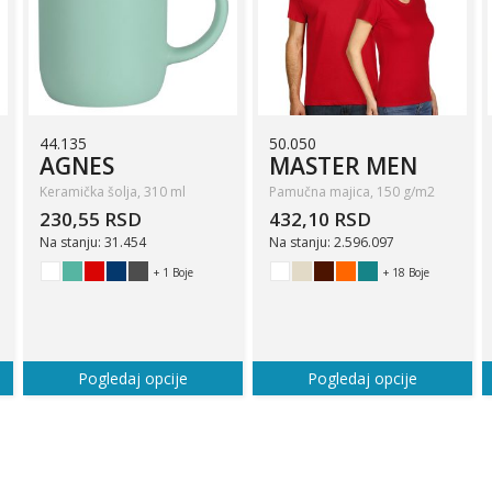
44.135
50.050
AGNES
MASTER MEN
Keramička šolja, 310 ml
Pamučna majica, 150 g/m2
230,55 RSD
432,10 RSD
Na stanju: 31.454
Na stanju: 2.596.097
+ 1 Boje
+ 18 Boje
Pogledaj opcije
Pogledaj opcije