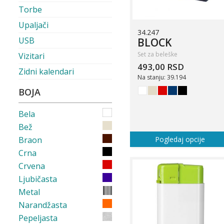
Torbe
Upaljači
34.247
USB
BLOCK
Set za beleške
Vizitari
493,00 RSD
Zidni kalendari
Na stanju: 39.194
BOJA
Bela
Bež
Braon
Pogledaj opcije
Crna
Crvena
Ljubičasta
Metal
Narandžasta
Pepeljasta