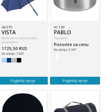
40.070
41.130
VISTA
PABLO
Kišobran sa automatskim
Pepeljara
otvaranjem
Pozovite za cenu
1725,50 RSD
Na stanju: 5.047
Na stanju: 7.667
Pogledaj opcije
Pogledaj opcije