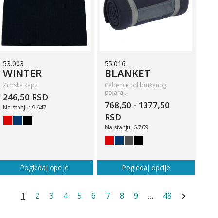
53.003
55.016
WINTER
BLANKET
Zimska kapa
Ćebence od brušenog
polara,…
246,50 RSD
768,50 - 1377,50
Na stanju: 9.647
RSD
Na stanju: 6.769
Pogledaj opcije
Pogledaj opcije
1
2
3
4
5
6
7
8
9
…
48