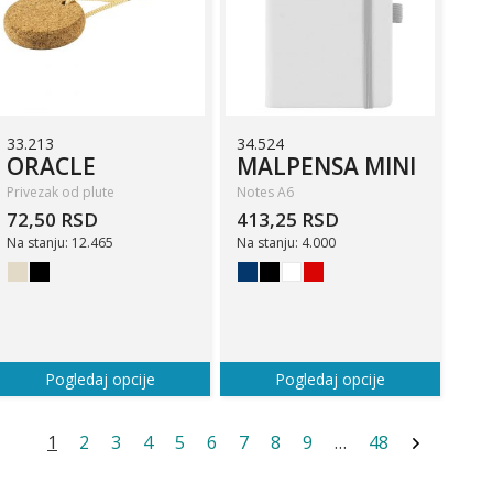
33.213
34.524
ORACLE
MALPENSA MINI
Privezak od plute
Notes A6
72,50 RSD
413,25 RSD
Na stanju: 12.465
Na stanju: 4.000
Pogledaj opcije
Pogledaj opcije
1
2
3
4
5
6
7
8
9
…
48