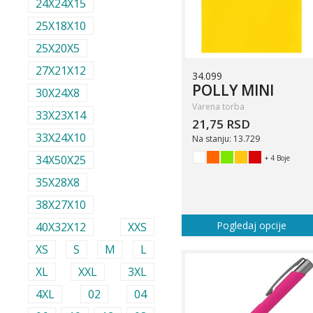
24X24X15
25X18X10
25X20X5
27X21X12
34.099
POLLY MINI
30X24X8
Varena torba
33X23X14
21,75 RSD
33X24X10
Na stanju: 13.729
34X50X25
+ 4 Boje
35X28X8
38X27X10
Pogledaj opcije
40X32X12
XXS
XS
S
M
L
XL
XXL
3XL
4XL
02
04