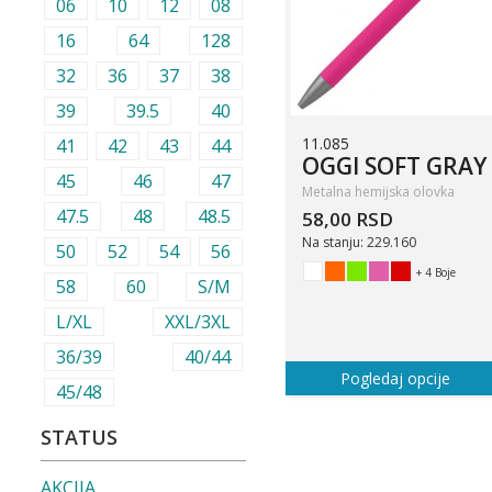
06
10
12
08
16
64
128
32
36
37
38
39
39.5
40
11.085
41
42
43
44
OGGI SOFT GRAY
45
46
47
Metalna hemijska olovka
47.5
48
48.5
58,00 RSD
Na stanju: 229.160
50
52
54
56
+ 4 Boje
58
60
S/M
L/XL
XXL/3XL
36/39
40/44
Pogledaj opcije
45/48
STATUS
AKCIJA