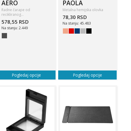
AERO
PAOLA
Radne čarape od
Metalna hemijska olovka
recikliranog…
78,30 RSD
578,55 RSD
Na stanju: 45.483
Na stanju: 2.449
Pogledaj opcije
Pogledaj opcije