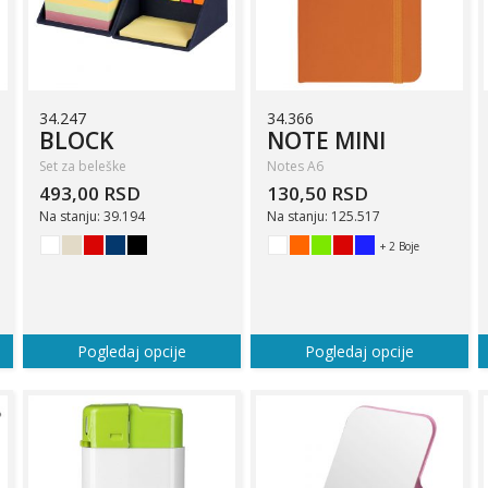
34.247
34.366
BLOCK
NOTE MINI
Set za beleške
Notes A6
493,00 RSD
130,50 RSD
Na stanju: 39.194
Na stanju: 125.517
+ 2 Boje
Pogledaj opcije
Pogledaj opcije