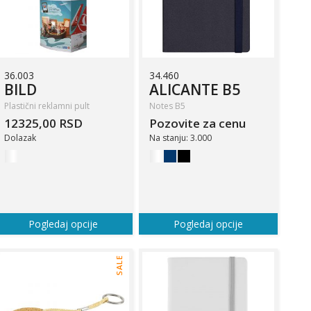
36.003
34.460
BILD
ALICANTE B5
Plastični reklamni pult
Notes B5
12325,00 RSD
Pozovite za cenu
Dolazak
Na stanju: 3.000
Pogledaj opcije
Pogledaj opcije
SALE