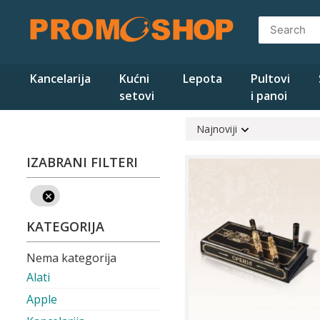
Skip
to
content
Kancelarija
Kućni
Lepota
Pultovi
setovi
i panoi
Najnoviji
IZABRANI FILTERI
KATEGORIJA
Nema kategorija
Alati
Apple