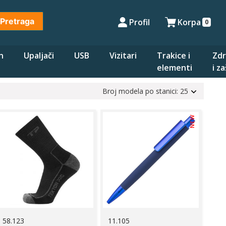
Pretraga
Profil
Korpa
0
n
Upaljači
USB
Vizitari
Trakice i
Zdr
elementi
i z
Broj modela po stanici: 25
NEW
58.123
11.105