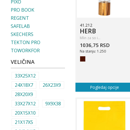
PIXO
PRO BOOK
REGENT
41.212
SAFELAB
HERB
SKECHERS
Mlin za so i…
TEKTON PRO
1036,75 RSD
TOWORKFOR
Na stanju: 1.250
VELIČINA
33X25X12
24X18X7
26X23X9
Pogledaj opcije
28X20X9
33X27X12
9X9X38
20X15X10
21X17X5