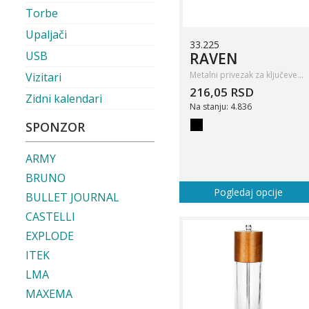
Torbe
Upaljači
33.225
USB
RAVEN
Metalni privezak za ključeve…
Vizitari
216,05 RSD
Zidni kalendari
Na stanju: 4.836
SPONZOR
ARMY
BRUNO
Pogledaj opcije
BULLET JOURNAL
CASTELLI
EXPLODE
ITEK
LMA
MAXEMA