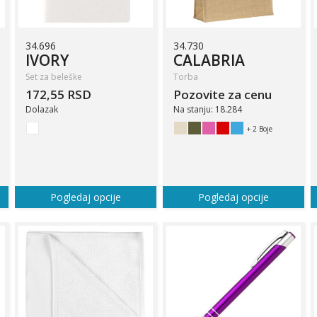
34.696
34.730
IVORY
CALABRIA
Set za beleške
Torba
172,55 RSD
Pozovite za cenu
Dolazak
Na stanju: 18.284
+ 2 Boje
Pogledaj opcije
Pogledaj opcije