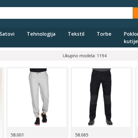
Satovi
Tehnologija
Tekstil
Torbe
Poklo
kutije
Ukupno modela: 1194
58.001
58.065