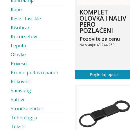
Kancelarija
Kape
KOMPLET
OLOVKA I NALIV
Kese i fascikle
PERO
Kišobrani
POZLAĆENI
Kućni setovi
Pozovite za cenu
Na stanju: 43.244.253
Lepota
Olovke
Privesci
Promo pultovi i panoi
Pogledaj opcije
Rokovnici
Samsung
Satovi
Stoni kalendari
Tehnologija
Tekstil