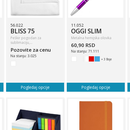
56.022
11.052
BLISS 75
OGGI SLIM
Peškir pogodan za
Metalna hemijska olovka
sublimaciju,…
60,90 RSD
Pozovite za cenu
Na stanju: 71.111
Na stanju: 3.025
+ 3 Boje
Pogledaj opcije
Pogledaj opcije