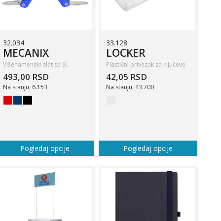
32.034
33.128
MECANIX
LOCKER
Višenamenski alat sa 9…
Plastični privezak za ključeve
493,00 RSD
42,05 RSD
Na stanju: 6.153
Na stanju: 43.700
Pogledaj opcije
Pogledaj opcije