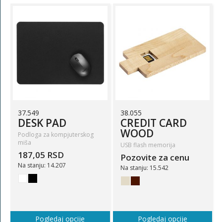
37.549
38.055
DESK PAD
CREDIT CARD
WOOD
Podloga za kompjuterskog
miša
USB flash memorija
187,05 RSD
Pozovite za cenu
Na stanju: 14.207
Na stanju: 15.542
Pogledaj opcije
Pogledaj opcije