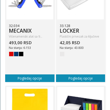
32.034
33.128
MECANIX
LOCKER
Višenamenski alat sa 9…
Plastični privezak za ključeve
493,00 RSD
42,05 RSD
Na stanju: 6.153
Na stanju: 43.800
Pogledaj opcije
Pogledaj opcije