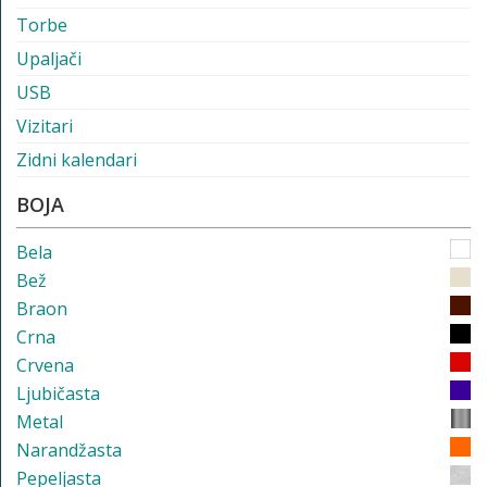
Torbe
Upaljači
USB
Vizitari
Zidni kalendari
BOJA
Bela
Bež
Braon
Crna
Crvena
Ljubičasta
Metal
Narandžasta
Pepeljasta