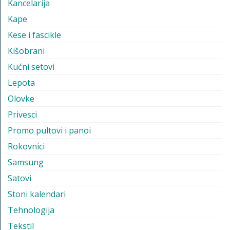
Kancelarija
Kape
Kese i fascikle
Kišobrani
Kućni setovi
Lepota
Olovke
Privesci
Promo pultovi i panoi
Rokovnici
Samsung
Satovi
Stoni kalendari
Tehnologija
Tekstil