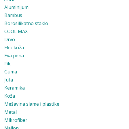
Aluminijum
Bambus
Borosilikatno staklo
COOL MAX
Drvo
Eko koža
Eva pena
Filc
Guma
Juta
Keramika
Koža
Mešavina slame i plastike
Metal
Mikrofiber
Najlon