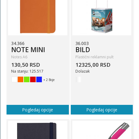
34.366
36.003
NOTE MINI
BILD
Notes A6
Plastični reklamni pult
130,50 RSD
12325,00 RSD
Na stanju: 125.517
Dolazak
+ 2 Boje
Pogledaj opcije
Pogledaj opcije