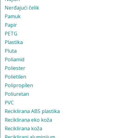
Nerđajući čelik
Pamuk
Papir
PETG
Plastika
Pluta
Poliamid
Poliester
Polietilen
Polipropilen
Poliuretan
PVC
Reciklirana ABS plastika
Reciklirana eko koža
Reciklirana koža
Reciklirani aluminijum