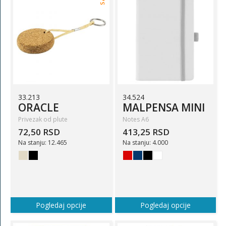
33.213
34.524
ORACLE
MALPENSA MINI
Privezak od plute
Notes A6
72,50 RSD
413,25 RSD
Na stanju: 12.465
Na stanju: 4.000
Pogledaj opcije
Pogledaj opcije