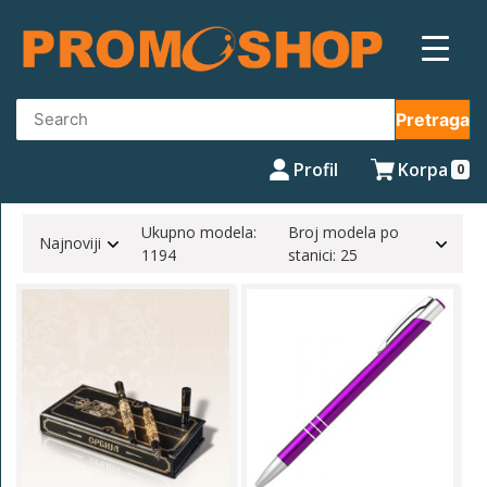
Skip
to
content
Pretraga
Profil
Korpa
0
Ukupno modela:
Broj modela po
Najnoviji
1194
stanici: 25