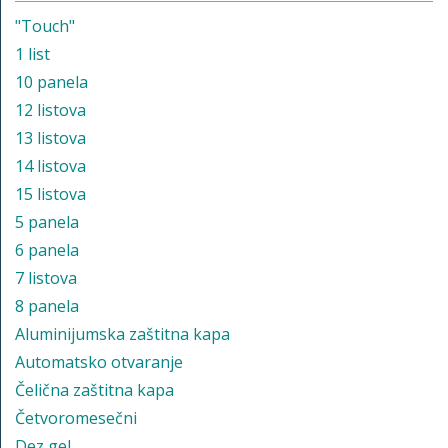
"Touch"
1 list
10 panela
12 listova
13 listova
14 listova
15 listova
5 panela
6 panela
7 listova
8 panela
Aluminijumska zaštitna kapa
Automatsko otvaranje
Čelična zaštitna kapa
Četvoromesečni
Dez gel