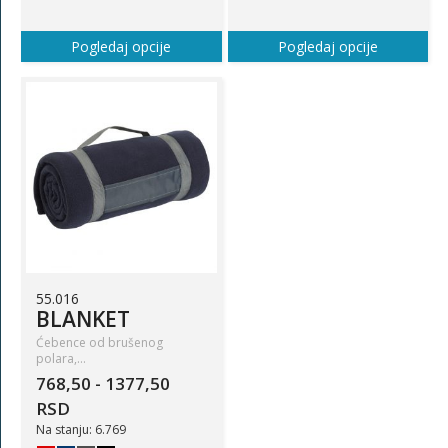
Pogledaj opcije
Pogledaj opcije
55.016
BLANKET
Ćebence od brušenog
polara,…
768,50 - 1377,50
RSD
Na stanju: 6.769