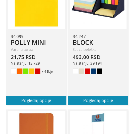
34.099
34.247
POLLY MINI
BLOCK
Varena torba
Set za beleške
21,75 RSD
493,00 RSD
Na stanju: 13.729
Na stanju: 39.194
+ 4 Boje
Pogledaj opcije
Pogledaj opcije