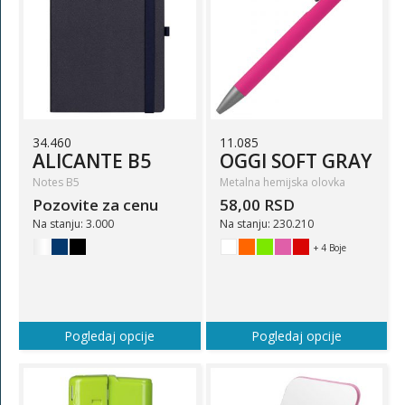
34.460
11.085
ALICANTE B5
OGGI SOFT GRAY
Notes B5
Metalna hemijska olovka
Pozovite za cenu
58,00 RSD
Na stanju: 3.000
Na stanju: 230.210
+ 4 Boje
Pogledaj opcije
Pogledaj opcije