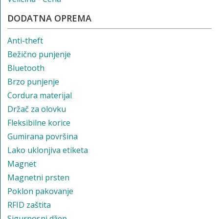
DODATNA OPREMA
Anti-theft
Bežično punjenje
Bluetooth
Brzo punjenje
Cordura materijal
Držač za olovku
Fleksibilne korice
Gumirana površina
Lako uklonjiva etiketa
Magnet
Magnetni prsten
Poklon pakovanje
RFID zaštita
Sigurnosni džep