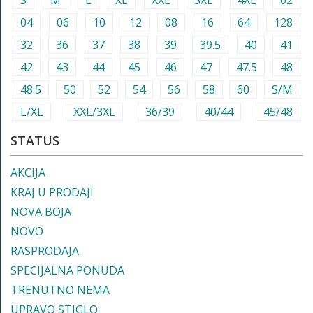
S
M
L
XL
XXL
3XL
4XL
02
04
06
10
12
08
16
64
128
32
36
37
38
39
39.5
40
41
42
43
44
45
46
47
47.5
48
48.5
50
52
54
56
58
60
S/M
L/XL
XXL/3XL
36/39
40/44
45/48
STATUS
AKCIJA
KRAJ U PRODAJI
NOVA BOJA
NOVO
RASPRODAJA
SPECIJALNA PONUDA
TRENUTNO NEMA
UPRAVO STIGLO