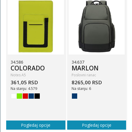
34.586
34.637
COLORADO
MARLON
Notes A5
Poslovni ranac
361,05 RSD
8265,00 RSD
Na stanju: 4.579
Na stanju: 6
Pogledaj opcije
Pogledaj opcije