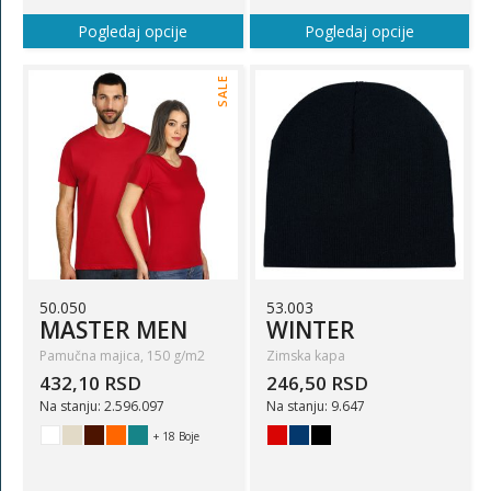
Pogledaj opcije
Pogledaj opcije
SALE
50.050
53.003
MASTER MEN
WINTER
Pamučna majica, 150 g/m2
Zimska kapa
432,10 RSD
246,50 RSD
Na stanju: 2.596.097
Na stanju: 9.647
+ 18 Boje