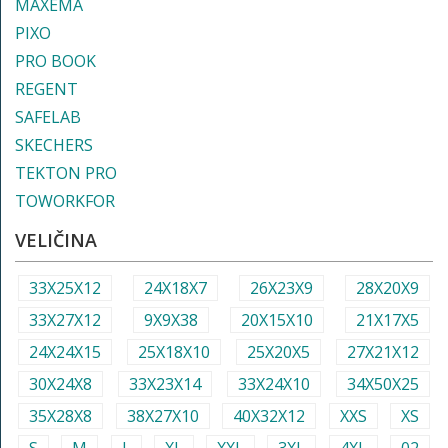
MAXEMA
PIXO
PRO BOOK
REGENT
SAFELAB
SKECHERS
TEKTON PRO
TOWORKFOR
VELIČINA
33X25X12
24X18X7
26X23X9
28X20X9
33X27X12
9X9X38
20X15X10
21X17X5
24X24X15
25X18X10
25X20X5
27X21X12
30X24X8
33X23X14
33X24X10
34X50X25
35X28X8
38X27X10
40X32X12
XXS
XS