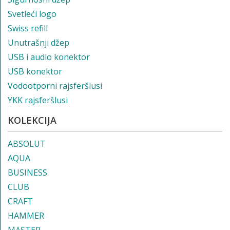
Svetleći logo
Swiss refill
Unutrašnji džep
USB i audio konektor
USB konektor
Vodootporni rajsferšlusi
YKK rajsferšlusi
KOLEKCIJA
ABSOLUT
AQUA
BUSINESS
CLUB
CRAFT
HAMMER