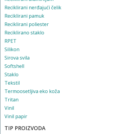
Reciklirani nerđajući čelik
Reciklirani pamuk
Reciklirani poliester
Reciklirano staklo
RPET
Silikon
Sirova svila
Softshell
Staklo
Tekstil
Termoosetljiva eko koža
Tritan
Vinil
Vinil papir
TIP PROIZVODA