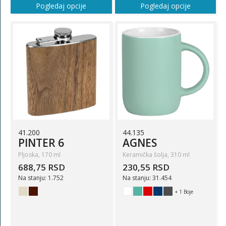
Pogledaj opcije
Pogledaj opcije
41.200
44.135
PINTER 6
AGNES
Pljoska, 170 ml
Keramička šolja, 310 ml
688,75 RSD
230,55 RSD
Na stanju: 1.752
Na stanju: 31.454
+ 1 Boje