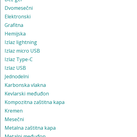
Dvomesečni
Elektronski
Grafitna
Hemijska
Izlaz lightning
Izlaz micro USB
Izlaz Type-C
Izlaz USB
Jednodelni
Karbonska vlakna
Kevlarski međuđon
Kompozitna zaštitna kapa
Kremen
Mesečni
Metalna zaštitna kapa
Metalni međuđon