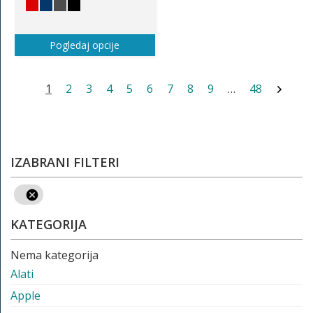
Pogledaj opcije
1
2
3
4
5
6
7
8
9
…
48
IZABRANI FILTERI
KATEGORIJA
Nema kategorija
Alati
Apple