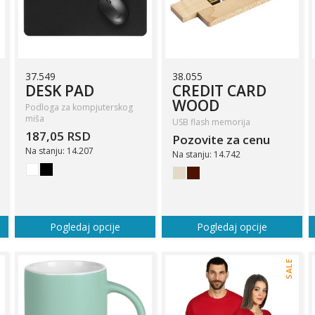
37.549
38.055
DESK PAD
CREDIT CARD
WOOD
Podloga za kompjuterskog
miša
USB flash memorija
187,05 RSD
Pozovite za cenu
Na stanju: 14.207
Na stanju: 14.742
Pogledaj opcije
Pogledaj opcije
SALE