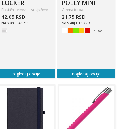
LOCKER
POLLY MINI
Plastični privezak za ključeve
Varena torba
42,05 RSD
21,75 RSD
Na stanju: 43.700
Na stanju: 13.729
+ 4 Boje
Pogledaj opcije
Pogledaj opcije