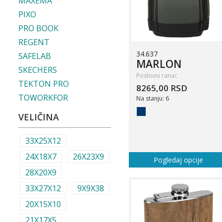
MAXEMA
PIXO
PRO BOOK
REGENT
34.637
SAFELAB
MARLON
SKECHERS
Poslovni ranac
TEKTON PRO
8265,00 RSD
TOWORKFOR
Na stanju: 6
VELIČINA
33X25X12
24X18X7
26X23X9
Pogledaj opcije
28X20X9
33X27X12
9X9X38
20X15X10
21X17X5