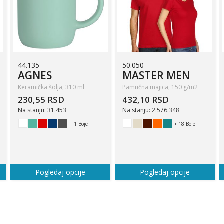
44.135
50.050
AGNES
MASTER MEN
Keramička šolja, 310 ml
Pamučna majica, 150 g/m2
230,55 RSD
432,10 RSD
Na stanju: 31.453
Na stanju: 2.576.348
+ 1 Boje
+ 18 Boje
Pogledaj opcije
Pogledaj opcije