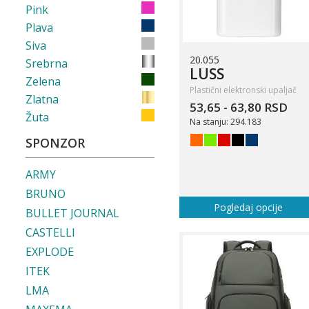
Pink
Plava
Siva
20.055
Srebrna
LUSS
Zelena
Plastični elektronski upaljač
Zlatna
53,65 - 63,80 RSD
Žuta
Na stanju: 294.183
SPONZOR
ARMY
BRUNO
Pogledaj opcije
BULLET JOURNAL
CASTELLI
EXPLODE
ITEK
LMA