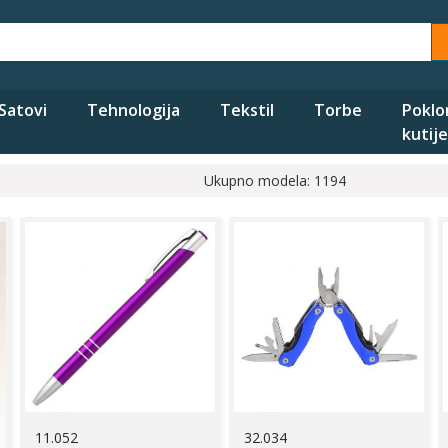
Satovi
Tehnologija
Tekstil
Torbe
Poklo
kutije
Ukupno modela: 1194
11.052
32.034