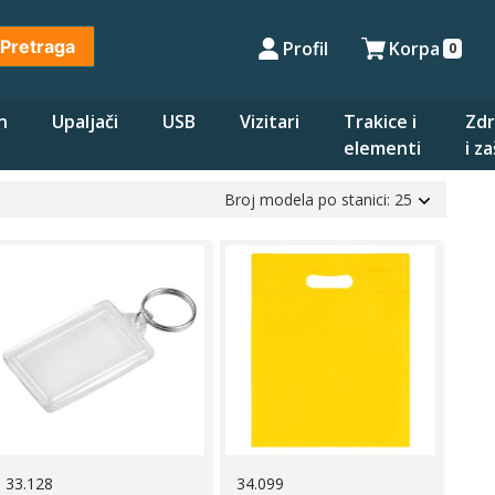
Pretraga
Profil
Korpa
0
n
Upaljači
USB
Vizitari
Trakice i
Zdr
elementi
i z
Broj modela po stanici: 25
33.128
34.099