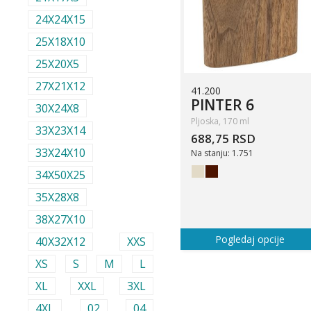
24X24X15
25X18X10
25X20X5
27X21X12
41.200
PINTER 6
30X24X8
Pljoska, 170 ml
33X23X14
688,75 RSD
33X24X10
Na stanju: 1.751
34X50X25
35X28X8
38X27X10
Pogledaj opcije
40X32X12
XXS
XS
S
M
L
XL
XXL
3XL
4XL
02
04