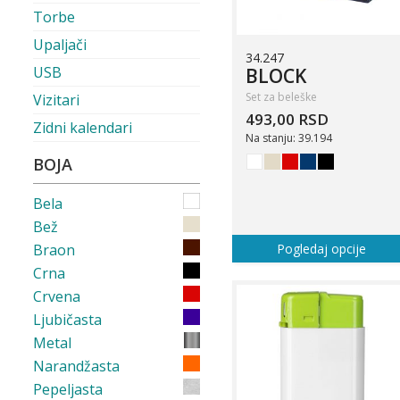
Torbe
Upaljači
34.247
USB
BLOCK
Set za beleške
Vizitari
493,00 RSD
Zidni kalendari
Na stanju: 39.194
BOJA
Bela
Bež
Braon
Pogledaj opcije
Crna
Crvena
Ljubičasta
Metal
Narandžasta
Pepeljasta