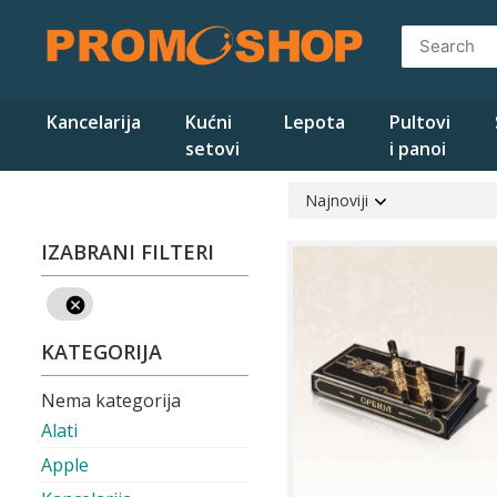
Skip
to
content
Kancelarija
Kućni
Lepota
Pultovi
setovi
i panoi
Najnoviji
IZABRANI FILTERI
KATEGORIJA
Nema kategorija
Alati
Apple