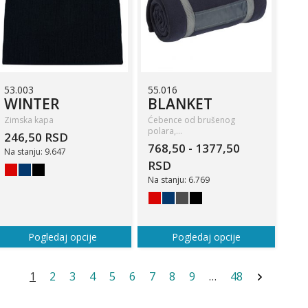
53.003
55.016
WINTER
BLANKET
Zimska kapa
Ćebence od brušenog
polara,…
246,50 RSD
768,50 - 1377,50
Na stanju: 9.647
RSD
Na stanju: 6.769
Pogledaj opcije
Pogledaj opcije
1
2
3
4
5
6
7
8
9
…
48