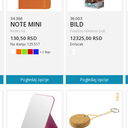
34.366
36.003
NOTE MINI
BILD
Notes A6
Plastični reklamni pult
130,50 RSD
12325,00 RSD
Na stanju: 125.517
Dolazak
+ 2 Boje
Pogledaj opcije
Pogledaj opcije
SALE