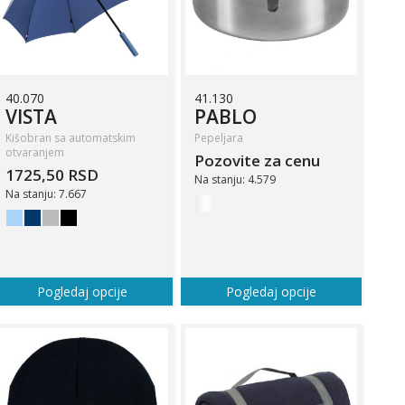
40.070
41.130
VISTA
PABLO
Kišobran sa automatskim
Pepeljara
otvaranjem
Pozovite za cenu
1725,50 RSD
Na stanju: 4.579
Na stanju: 7.667
Pogledaj opcije
Pogledaj opcije