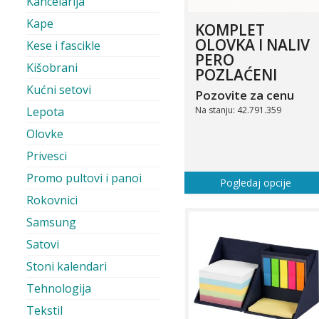
Kancelarija
Kape
KOMPLET
OLOVKA I NALIV
Kese i fascikle
PERO
Kišobrani
POZLAĆENI
Kućni setovi
Pozovite za cenu
Na stanju: 42.791.359
Lepota
Olovke
Privesci
Promo pultovi i panoi
Pogledaj opcije
Rokovnici
Samsung
Satovi
Stoni kalendari
Tehnologija
Tekstil