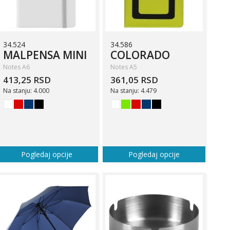
34.524
34.586
MALPENSA MINI
COLORADO
Notes A6
Notes A5
413,25 RSD
361,05 RSD
Na stanju: 4.000
Na stanju: 4.479
Pogledaj opcije
Pogledaj opcije