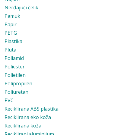
Nerđajući čelik
Pamuk
Papir
PETG
Plastika
Pluta
Poliamid
Poliester
Polietilen
Polipropilen
Poliuretan
PVC
Reciklirana ABS plastika
Reciklirana eko koža
Reciklirana koža
Reciklirani aluminijum