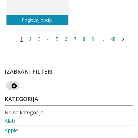
Pogledaj opcije
1
2
3
4
5
6
7
8
9
…
48
IZABRANI FILTERI
KATEGORIJA
Nema kategorija
Alati
Apple