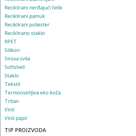
Reciklirani nerđajući čelik
Reciklirani pamuk
Reciklirani poliester
Reciklirano staklo
RPET
Silikon
Sirova svila
Softshell
Staklo
Tekstil
Termoosetljiva eko koža
Tritan
Vinil
Vinil papir
TIP PROIZVODA