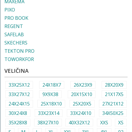
MAXEMA
PIXO
PRO BOOK
REGENT
SAFELAB
SKECHERS
TEKTON PRO
TOWORKFOR
VELIČINA
33X25X12
24X18X7
26X23X9
28X20X9
33X27X12
9X9X38
20X15X10
21X17X5
24X24X15
25X18X10
25X20X5
27X21X12
30X24X8
33X23X14
33X24X10
34X50X25
35X28X8
38X27X10
40X32X12
XXS
XS