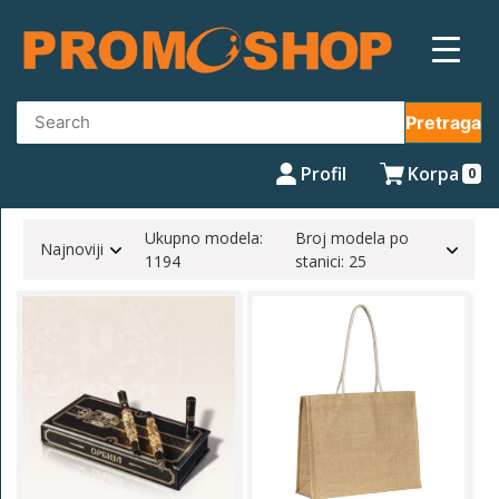
Skip
to
content
Pretraga
Profil
Korpa
0
Ukupno modela:
Broj modela po
Najnoviji
1194
stanici: 25