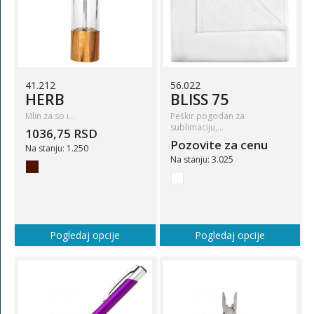
41.212
56.022
HERB
BLISS 75
Mlin za so i…
Peškir pogodan za
sublimaciju,…
1036,75 RSD
Pozovite za cenu
Na stanju: 1.250
Na stanju: 3.025
Pogledaj opcije
Pogledaj opcije