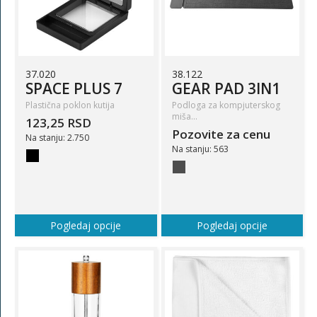
37.020
38.122
SPACE PLUS 7
GEAR PAD 3IN1
Plastična poklon kutija
Podloga za kompjuterskog
miša…
123,25 RSD
Pozovite za cenu
Na stanju: 2.750
Na stanju: 563
Pogledaj opcije
Pogledaj opcije