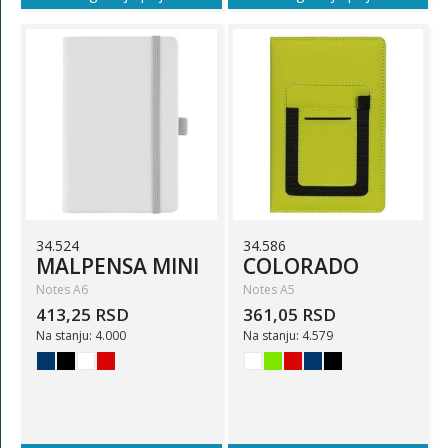
34.524
34.586
MALPENSA MINI
COLORADO
Notes A6
Notes A5
413,25 RSD
361,05 RSD
Na stanju: 4.000
Na stanju: 4.579