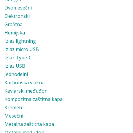
Dvomesečni
Elektronski
Grafitna
Hemijska
Izlaz lightning
Izlaz micro USB
Izlaz Type-C
Izlaz USB
Jednodelni
Karbonska vlakna
Kevlarski međuđon
Kompozitna zaštitna kapa
Kremen
Mesečni
Metalna zaštitna kapa
Metalni međuđon