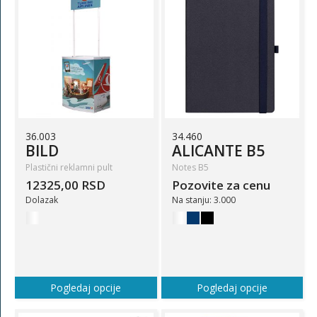
36.003
34.460
BILD
ALICANTE B5
Plastični reklamni pult
Notes B5
12325,00 RSD
Pozovite za cenu
Dolazak
Na stanju: 3.000
Pogledaj opcije
Pogledaj opcije