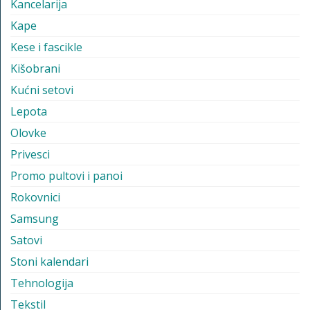
Kancelarija
Kape
Kese i fascikle
Kišobrani
Kućni setovi
Lepota
Olovke
Privesci
Promo pultovi i panoi
Rokovnici
Samsung
Satovi
Stoni kalendari
Tehnologija
Tekstil