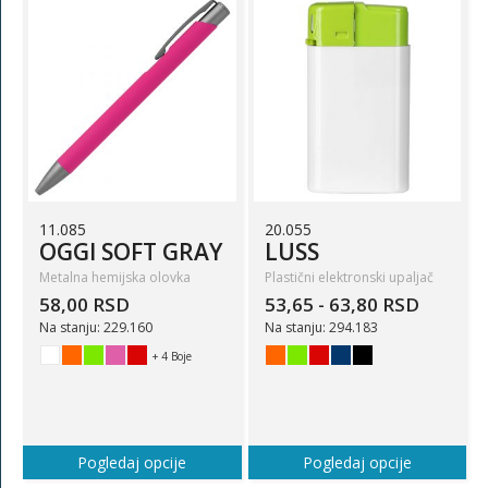
11.085
20.055
OGGI SOFT GRAY
LUSS
Metalna hemijska olovka
Plastični elektronski upaljač
58,00 RSD
53,65 - 63,80 RSD
Na stanju: 229.160
Na stanju: 294.183
+ 4 Boje
Pogledaj opcije
Pogledaj opcije