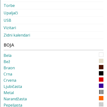
Torbe
Upaljači
USB
Vizitari
Zidni kalendari
BOJA
Bela
Bež
Braon
Crna
Crvena
Ljubičasta
Metal
Narandžasta
Pepeljasta