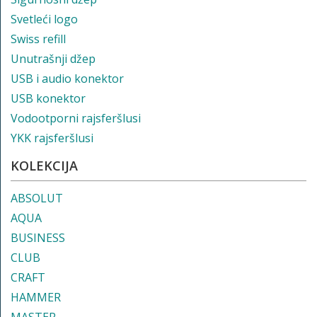
Svetleći logo
Swiss refill
Unutrašnji džep
USB i audio konektor
USB konektor
Vodootporni rajsferšlusi
YKK rajsferšlusi
KOLEKCIJA
ABSOLUT
AQUA
BUSINESS
CLUB
CRAFT
HAMMER