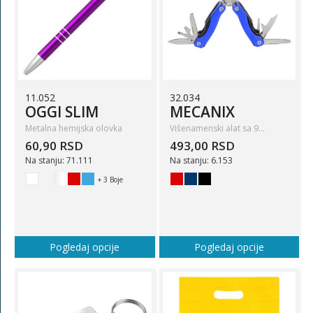
11.052
32.034
OGGI SLIM
MECANIX
Metalna hemijska olovka
Višenamenski alat sa 9…
60,90 RSD
493,00 RSD
Na stanju: 71.111
Na stanju: 6.153
+ 3 Boje
Pogledaj opcije
Pogledaj opcije