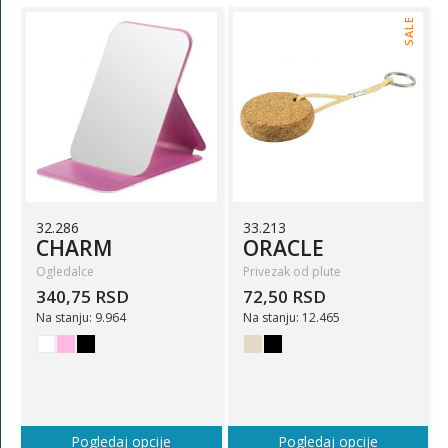
SALE
32.286
33.213
CHARM
ORACLE
Ogledalce
Privezak od plute
340,75 RSD
72,50 RSD
Na stanju: 9.964
Na stanju: 12.465
Pogledaj opcije
Pogledaj opcije