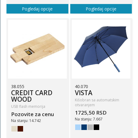
Pogledaj opcije
Pogledaj opcije
38.055
40.070
CREDIT CARD
VISTA
WOOD
Kišobran sa automatskim
otvaranjem
USB flash memorija
1725,50 RSD
Pozovite za cenu
Na stanju: 7.667
Na stanju: 14.742