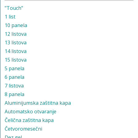
"Touch"
1 list
10 panela
12 listova
13 listova
14 listova
15 listova
5 panela
6 panela
7 listova
8 panela
Aluminijumska zaštitna kapa
Automatsko otvaranje
Čelična zaštitna kapa
Četvoromesečni
Dez gel