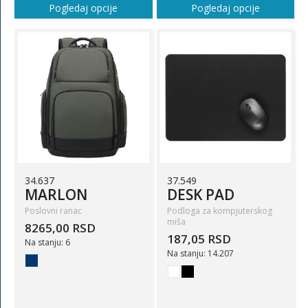
Pogledaj opcije
Pogledaj opcije
34.637
37.549
MARLON
DESK PAD
Poslovni ranac
Podloga za kompjuterskog
miša
8265,00 RSD
187,05 RSD
Na stanju: 6
Na stanju: 14.207