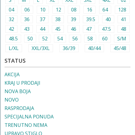
S
M
L
XL
XXL
3XL
4XL
02
04
06
10
12
08
16
64
128
32
36
37
38
39
39.5
40
41
42
43
44
45
46
47
47.5
48
48.5
50
52
54
56
58
60
S/M
L/XL
XXL/3XL
36/39
40/44
45/48
STATUS
AKCIJA
KRAJ U PRODAJI
NOVA BOJA
NOVO
RASPRODAJA
SPECIJALNA PONUDA
TRENUTNO NEMA
UPRAVO STIGLO