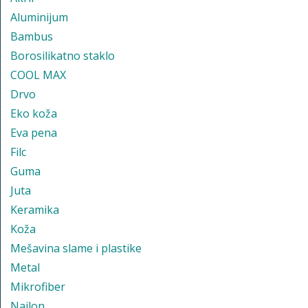
Aluminijum
Bambus
Borosilikatno staklo
COOL MAX
Drvo
Eko koža
Eva pena
Filc
Guma
Juta
Keramika
Koža
Mešavina slame i plastike
Metal
Mikrofiber
Najlon