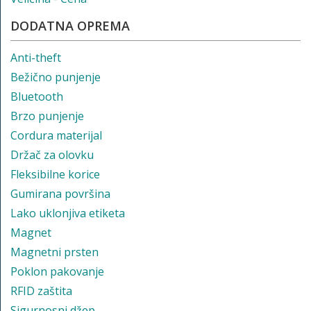
DODATNA OPREMA
Anti-theft
Bežično punjenje
Bluetooth
Brzo punjenje
Cordura materijal
Držač za olovku
Fleksibilne korice
Gumirana površina
Lako uklonjiva etiketa
Magnet
Magnetni prsten
Poklon pakovanje
RFID zaštita
Sigurnosni džep