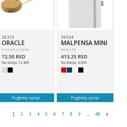
33.213
34.524
ORACLE
MALPENSA MINI
Privezak od plute
Notes A6
72,50 RSD
413,25 RSD
Na stanju: 12.465
Na stanju: 4.000
Pogledaj opcije
Pogledaj opcije
1
2
3
4
5
6
7
8
9
…
48