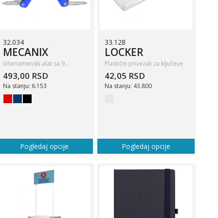
32.034
33.128
MECANIX
LOCKER
Višenamenski alat sa 9…
Plastični privezak za ključeve
493,00 RSD
42,05 RSD
Na stanju: 6.153
Na stanju: 43.800
Pogledaj opcije
Pogledaj opcije