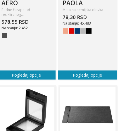
AERO
PAOLA
Radne čarape od
Metalna hemijska olovka
recikliranog…
78,30 RSD
578,55 RSD
Na stanju: 45.483
Na stanju: 2.452
Pogledaj opcije
Pogledaj opcije