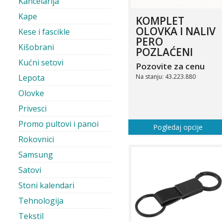
Kancelarija
Kape
KOMPLET
OLOVKA I NALIV
Kese i fascikle
PERO
Kišobrani
POZLAĆENI
Kućni setovi
Pozovite za cenu
Na stanju: 43.223.880
Lepota
Olovke
Privesci
Promo pultovi i panoi
Pogledaj opcije
Rokovnici
Samsung
Satovi
Stoni kalendari
Tehnologija
Tekstil