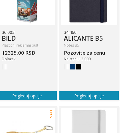
36.003
34.460
BILD
ALICANTE B5
Plastični reklamni pult
Notes B5
12325,00 RSD
Pozovite za cenu
Dolazak
Na stanju: 3.000
Pogledaj opcije
Pogledaj opcije
SALE