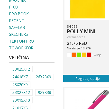
MAXEMA
PIXO
PRO BOOK
REGENT
34.099
SAFELAB
POLLY MINI
SKECHERS
Varena torba
TEKTON PRO
21,75 RSD
TOWORKFOR
Na stanju: 13.979
+ 4 Boje
VELIČINA
33X25X12
24X18X7
26X23X9
Pogledaj opcije
28X20X9
33X27X12
9X9X38
20X15X10
21X17X5