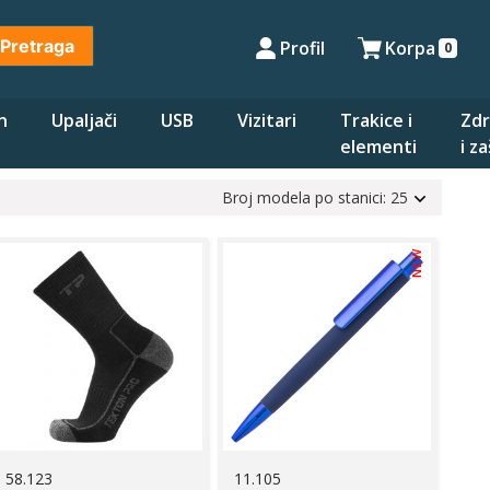
Pretraga
Profil
Korpa
0
n
Upaljači
USB
Vizitari
Trakice i
Zdr
elementi
i z
Broj modela po stanici: 25
NEW
58.123
11.105