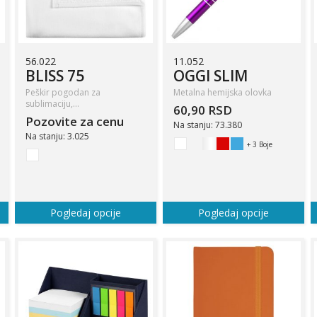
56.022
11.052
BLISS 75
OGGI SLIM
Peškir pogodan za
Metalna hemijska olovka
sublimaciju,…
60,90 RSD
Pozovite za cenu
Na stanju: 73.380
Na stanju: 3.025
+ 3 Boje
Pogledaj opcije
Pogledaj opcije