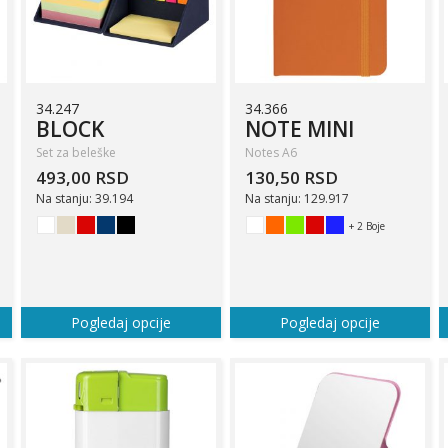
34.247
34.366
BLOCK
NOTE MINI
Set za beleške
Notes A6
493,00 RSD
130,50 RSD
Na stanju: 39.194
Na stanju: 129.917
+ 2 Boje
Pogledaj opcije
Pogledaj opcije