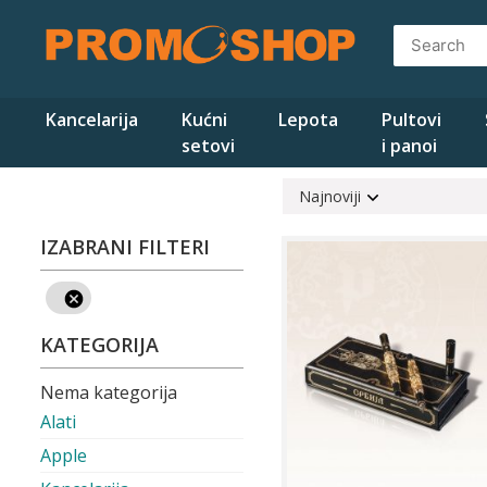
Skip
to
content
Kancelarija
Kućni
Lepota
Pultovi
setovi
i panoi
Najnoviji
IZABRANI FILTERI
KATEGORIJA
Nema kategorija
Alati
Apple