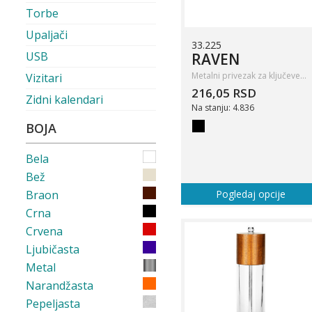
Torbe
Upaljači
33.225
USB
RAVEN
Metalni privezak za ključeve…
Vizitari
216,05 RSD
Zidni kalendari
Na stanju: 4.836
BOJA
Bela
Bež
Braon
Pogledaj opcije
Crna
Crvena
Ljubičasta
Metal
Narandžasta
Pepeljasta