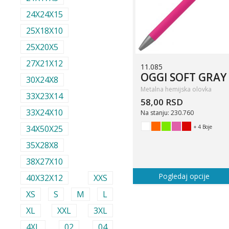
24X24X15
25X18X10
25X20X5
27X21X12
11.085
OGGI SOFT GRAY
30X24X8
Metalna hemijska olovka
33X23X14
58,00 RSD
33X24X10
Na stanju: 230.760
+ 4 Boje
34X50X25
35X28X8
38X27X10
Pogledaj opcije
40X32X12
XXS
XS
S
M
L
XL
XXL
3XL
4XL
02
04