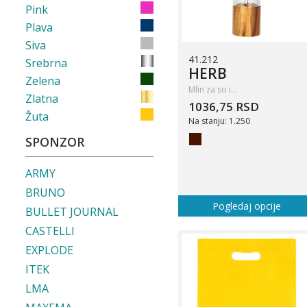
Pink
Plava
Siva
41.212
Srebrna
HERB
Zelena
Mlin za so i…
Zlatna
1036,75 RSD
Žuta
Na stanju: 1.250
SPONZOR
ARMY
BRUNO
Pogledaj opcije
BULLET JOURNAL
CASTELLI
EXPLODE
ITEK
LMA