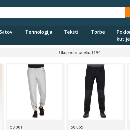
Satovi
Tehnologija
Tekstil
Torbe
Poklo
kutije
Ukupno modela: 1194
58.001
58.065