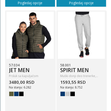
Pogledaj opcije
Pogledaj opcije
57.034
58.001
JET MEN
SPIRIT MEN
Prsluk sa kapuljačom
Muški donji deo trenerke,…
3480,00 RSD
1593,55 RSD
Na stanju: 6.282
Na stanju: 8.752