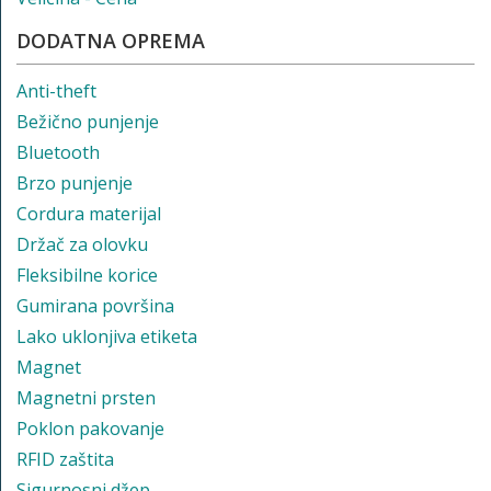
DODATNA OPREMA
Anti-theft
Bežično punjenje
Bluetooth
Brzo punjenje
Cordura materijal
Držač za olovku
Fleksibilne korice
Gumirana površina
Lako uklonjiva etiketa
Magnet
Magnetni prsten
Poklon pakovanje
RFID zaštita
Sigurnosni džep