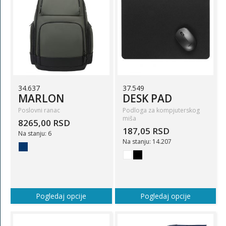
34.637
37.549
MARLON
DESK PAD
Poslovni ranac
Podloga za kompjuterskog
miša
8265,00 RSD
187,05 RSD
Na stanju: 6
Na stanju: 14.207
Pogledaj opcije
Pogledaj opcije