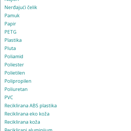
Nerđajući čelik
Pamuk
Papir
PETG
Plastika
Pluta
Poliamid
Poliester
Polietilen
Polipropilen
Poliuretan
PVC
Reciklirana ABS plastika
Reciklirana eko koža
Reciklirana koža
Reciklirani aluminijum