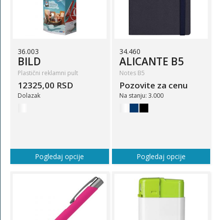
36.003
34.460
BILD
ALICANTE B5
Plastični reklamni pult
Notes B5
12325,00 RSD
Pozovite za cenu
Dolazak
Na stanju: 3.000
Pogledaj opcije
Pogledaj opcije