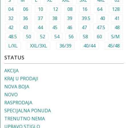
S
M
L
XL
XXL
3XL
4XL
02
04
06
10
12
08
16
64
128
32
36
37
38
39
39.5
40
41
42
43
44
45
46
47
47.5
48
48.5
50
52
54
56
58
60
S/M
L/XL
XXL/3XL
36/39
40/44
45/48
STATUS
AKCIJA
KRAJ U PRODAJI
NOVA BOJA
NOVO
RASPRODAJA
SPECIJALNA PONUDA
TRENUTNO NEMA
UPRAVO STIGLO