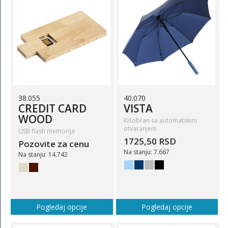
38.055
40.070
CREDIT CARD
VISTA
WOOD
Kišobran sa automatskim
otvaranjem
USB flash memorija
1725,50 RSD
Pozovite za cenu
Na stanju: 7.667
Na stanju: 14.742
Pogledaj opcije
Pogledaj opcije