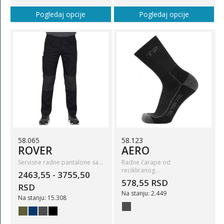
Pogledaj opcije
Pogledaj opcije
58.065
58.123
ROVER
AERO
Servisne radne pantalone sa…
Radne čarape od
recikliranog…
2463,55 - 3755,50
578,55 RSD
RSD
Na stanju: 2.449
Na stanju: 15.308