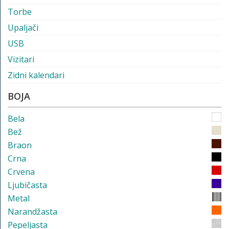
Torbe
Upaljači
USB
Vizitari
Zidni kalendari
BOJA
Bela
Bež
Braon
Crna
Crvena
Ljubičasta
Metal
Narandžasta
Pepeljasta