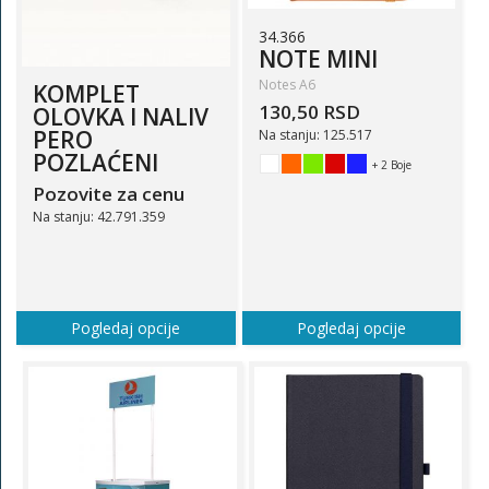
34.366
NOTE MINI
Notes A6
KOMPLET
130,50 RSD
OLOVKA I NALIV
PERO
Na stanju: 125.517
POZLAĆENI
+ 2 Boje
Pozovite za cenu
Na stanju: 42.791.359
Pogledaj opcije
Pogledaj opcije