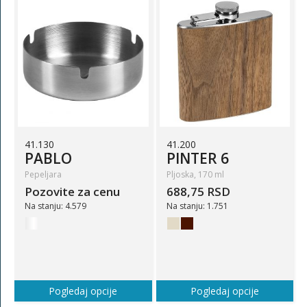
41.130
41.200
PABLO
PINTER 6
Pepeljara
Pljoska, 170 ml
Pozovite za cenu
688,75 RSD
Na stanju: 4.579
Na stanju: 1.751
Pogledaj opcije
Pogledaj opcije