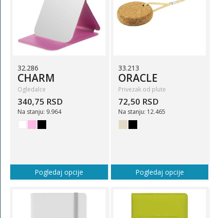
32.286
33.213
CHARM
ORACLE
Ogledalce
Privezak od plute
340,75 RSD
72,50 RSD
Na stanju: 9.964
Na stanju: 12.465
Pogledaj opcije
Pogledaj opcije