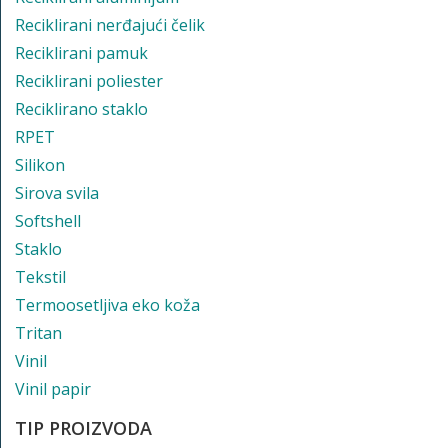
Reciklirani nerđajući čelik
Reciklirani pamuk
Reciklirani poliester
Reciklirano staklo
RPET
Silikon
Sirova svila
Softshell
Staklo
Tekstil
Termoosetljiva eko koža
Tritan
Vinil
Vinil papir
TIP PROIZVODA