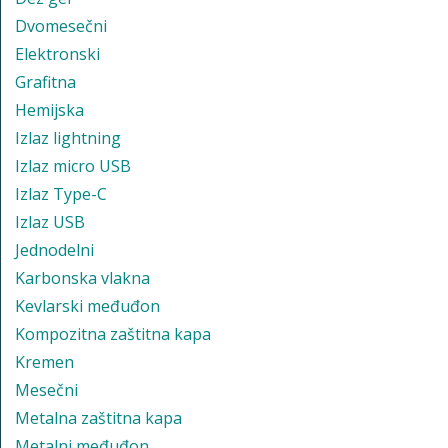
Dvomesečni
Elektronski
Grafitna
Hemijska
Izlaz lightning
Izlaz micro USB
Izlaz Type-C
Izlaz USB
Jednodelni
Karbonska vlakna
Kevlarski međuđon
Kompozitna zaštitna kapa
Kremen
Mesečni
Metalna zaštitna kapa
Metalni međuđon