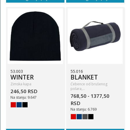
53.003
55.016
WINTER
BLANKET
Zimska kapa
Ćebence od brušenog
polara,…
246,50 RSD
768,50 - 1377,50
Na stanju: 9.647
RSD
Na stanju: 6.769