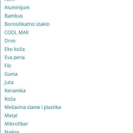
Aluminijum
Bambus
Borosilikatno staklo
COOL MAX
Drvo
Eko koža
Eva pena
Filc
Guma
Juta
Keramika
Koža
Mešavina slame i plastike
Metal
Mikrofiber
Najlon