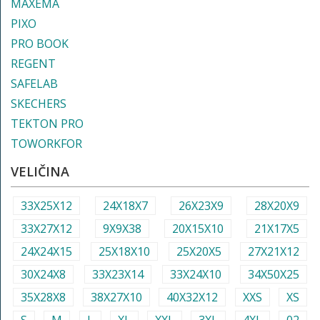
MAXEMA
PIXO
PRO BOOK
REGENT
SAFELAB
SKECHERS
TEKTON PRO
TOWORKFOR
VELIČINA
33X25X12
24X18X7
26X23X9
28X20X9
33X27X12
9X9X38
20X15X10
21X17X5
24X24X15
25X18X10
25X20X5
27X21X12
30X24X8
33X23X14
33X24X10
34X50X25
35X28X8
38X27X10
40X32X12
XXS
XS