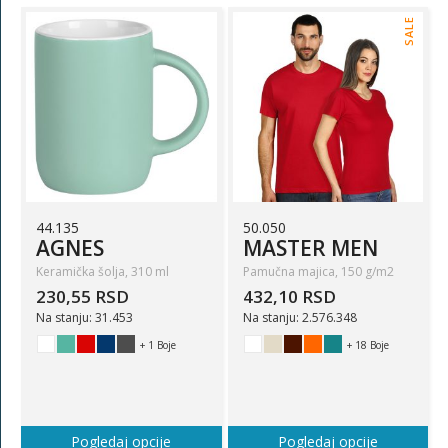
SALE
44.135
50.050
AGNES
MASTER MEN
Keramička šolja, 310 ml
Pamučna majica, 150 g/m2
230,55 RSD
432,10 RSD
Na stanju: 31.453
Na stanju: 2.576.348
+ 1 Boje
+ 18 Boje
Pogledaj opcije
Pogledaj opcije