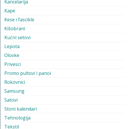
Kancelarija
Kape
Kese i fascikle
Kišobrani
Kućni setovi
Lepota
Olovke
Privesci
Promo pultovi i panoi
Rokovnici
Samsung
Satovi
Stoni kalendari
Tehnologija
Tekstil