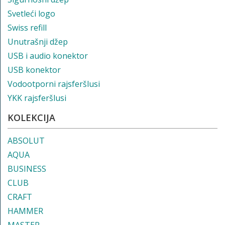
Svetleći logo
Swiss refill
Unutrašnji džep
USB i audio konektor
USB konektor
Vodootporni rajsferšlusi
YKK rajsferšlusi
KOLEKCIJA
ABSOLUT
AQUA
BUSINESS
CLUB
CRAFT
HAMMER