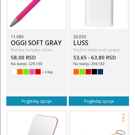
11.085
20.055
OGGI SOFT GRAY
LUSS
Metalna hemijska olovka
Plastični elektronski upaljač
58,00 RSD
53,65 - 63,80 RSD
Na stanju: 229.160
Na stanju: 294.183
+ 4 Boje
Pogledaj opcije
Pogledaj opcije
SALE