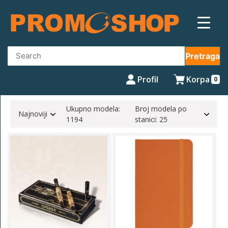
Skip
to
content
Pretraga
Profil
Korpa
0
Ukupno modela:
Broj modela po
Najnoviji
1194
stanici: 25