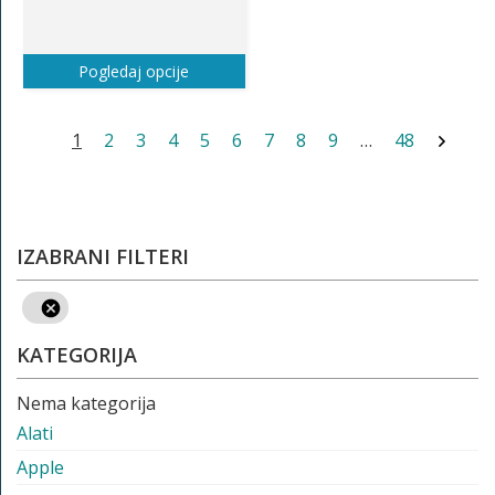
Pogledaj opcije
1
2
3
4
5
6
7
8
9
…
48
IZABRANI FILTERI
KATEGORIJA
Nema kategorija
Alati
Apple