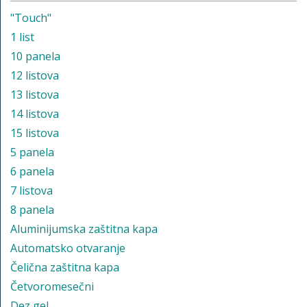
"Touch"
1 list
10 panela
12 listova
13 listova
14 listova
15 listova
5 panela
6 panela
7 listova
8 panela
Aluminijumska zaštitna kapa
Automatsko otvaranje
Čelična zaštitna kapa
Četvoromesečni
Dez gel