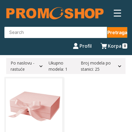
Skip
to
content
Pretraga
Profil
Korpa
0
Po naslovu -
Ukupno
Broj modela po
rastuće
modela: 1
stanici: 25